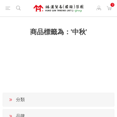
0
商品標籤為：'中秋'
分類
品牌