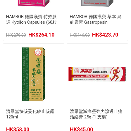
HAMBOB 德國漢寶 特效脈
HAMBOB 德國漢寶 草本 烏
通 Kytrilon Capsules (60粒
絲康素 Gastropesin
裝)
Capsules (60粒裝)
HK$264.10
HK$423.70
HK$278.00
HK$446.00
濟眾堂快咳妥化痰止咳露
濟眾堂滅痛靈強力滲透止痛
120ml
活絡膏 25g (1 支裝)
HK$58.00
HK$45.00