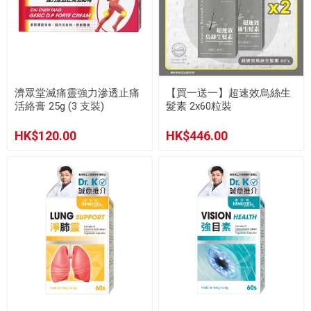
濟眾堂滅痛靈強力滲透止痛
【買一送一】超速效烏絲生
活絡膏 25g (3 支裝)
髮素 2x60粒裝
HK$120.00
HK$446.00