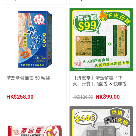
濟眾堂骨節靈 50 粒裝
【濟眾堂】清熱解毒「下
火」孖寶 | 頑菌妥 & 快咳妥
HK$258.00
HK$99.00
HK$126.00