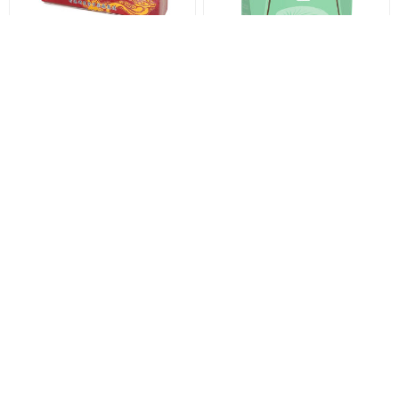
濟眾堂 - 安宮牛黃丸 (10 粒
荷葉清降脂美肌排毒素
裝)
HK$3,800.00
HK$298.00
分類
品牌
熱門標籤