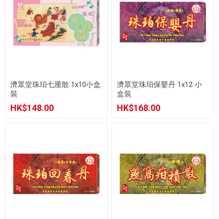
濟眾堂珠珀七厘散 1x10小盒
濟眾堂珠珀保嬰丹 1x12 小
裝
盒裝
HK$148.00
HK$168.00