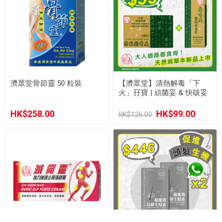
濟眾堂骨節靈 50 粒裝
【濟眾堂】清熱解毒「下
火」孖寶 | 頑菌妥 & 快咳妥
HK$258.00
HK$99.00
HK$126.00