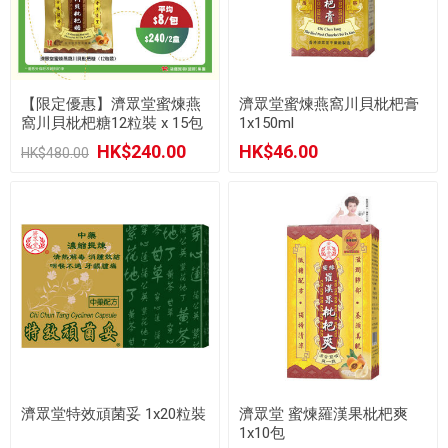
【限定優惠】濟眾堂蜜煉燕
濟眾堂蜜煉燕窩川貝枇杷膏
窩川貝枇杷糖12粒裝 x 15包
1x150ml
HK$240.00
HK$46.00
HK$480.00
濟眾堂特效頑菌妥 1x20粒裝
濟眾堂 蜜煉羅漢果枇杷爽
1x10包