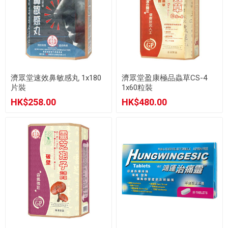
濟眾堂速效鼻敏感丸 1x180
濟眾堂盈康極品蟲草CS-4
片裝
1x60粒裝
HK$258.00
HK$480.00