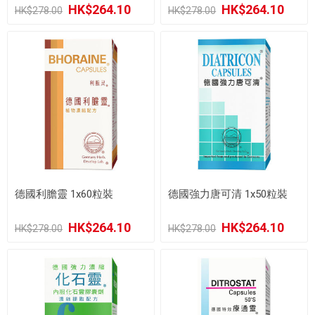
HK$264.10
HK$264.10
HK$278.00
HK$278.00
德國利膽靈 1x60粒裝
德國強力唐可清 1x50粒裝
HK$264.10
HK$264.10
HK$278.00
HK$278.00