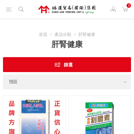
0
首頁
產品分類
肝腎健康
肝腎健康
篩選