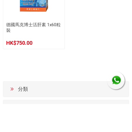
德國馬克博士活肝素 1x60粒
裝
HK$750.00
分類
品牌
熱門標籤