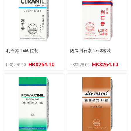
利石素 1x60粒裝
德國利石素 1x60粒裝
HK$264.10
HK$264.10
HK$278.00
HK$278.00