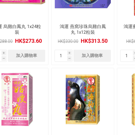
 烏雞白鳳丸 1x24粒
鴻運 燕窩珍珠烏雞白鳳
鴻運
裝
丸 1x12粒裝
HK$273.60
HK$313.50
288.00
HK$330.00
HK$
i
i
h
h