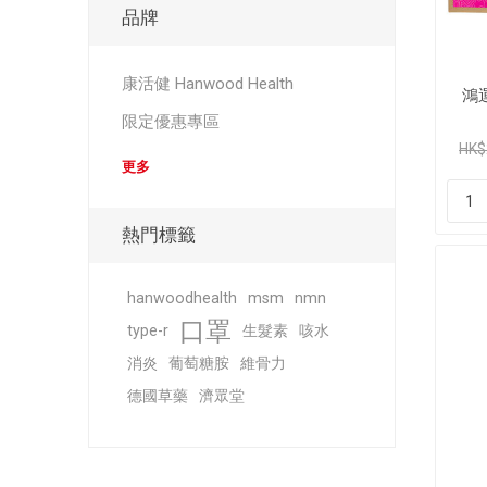
品牌
康活健 Hanwood Health
鴻運
限定優惠專區
HK$
更多
熱門標籤
hanwoodhealth
msm
nmn
口罩
type-r
生髮素
咳水
消炎
葡萄糖胺
維骨力
德國草藥
濟眾堂