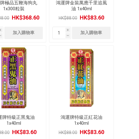
牌極品五鞭海狗丸
鴻運牌金裝萬應千里追風
1x300粒裝
油 1x40ml
HK$368.60
HK$83.60
8.00
HK$88.00
i
i
h
h
運牌特級正黑鬼油
鴻運牌特級正紅花油
1x40ml
1x40ml
HK$83.60
HK$83.60
88.00
HK$88.00