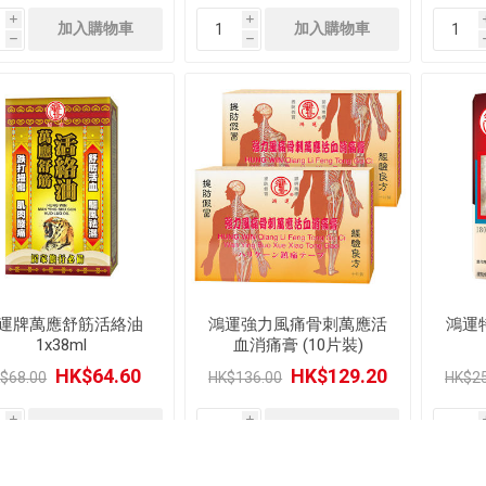
i
i
h
h
運牌萬應舒筋活絡油
鴻運強力風痛骨刺萬應活
鴻運特
1x38ml
血消痛膏 (10片裝)
HK$64.60
HK$129.20
$68.00
HK$136.00
HK$25
i
i
h
h