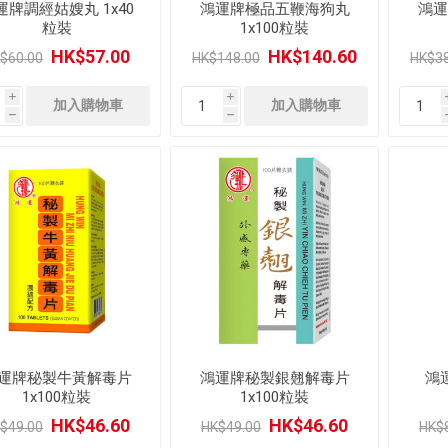
運牌調經姑嫂丸 1x40
鴻運牌極品五鞭海狗丸
鴻運
粒裝
1x100粒裝
HK$57.00
HK$140.60
$60.00
HK$148.00
HK$38
i
i
h
h
運牌秘製牛黃解毒片
鴻運牌秘製銀翹解毒片
鴻
1x100粒裝
1x100粒裝
HK$46.60
HK$46.60
$49.00
HK$49.00
HK$