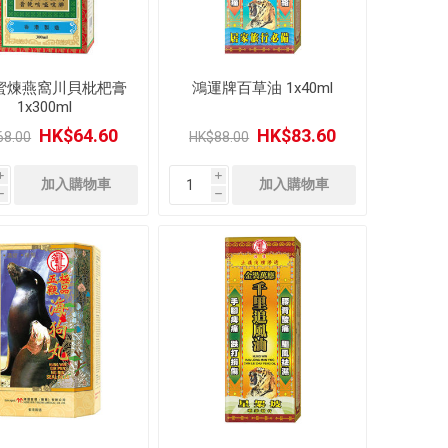
蜜煉燕窩川貝枇杷膏
鴻運牌百草油 1x40ml
1x300ml
HK$64.60
HK$83.60
68.00
HK$88.00
i
i
h
h