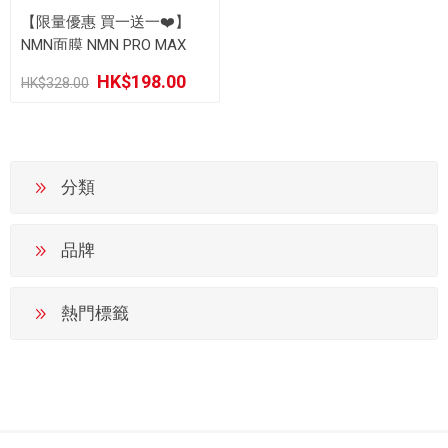
【限量優惠 買一送一❤️】
NMN面膜 NMN PRO MAX
MASK 雙重極致修護逆齡面
HK$198.00
膜 (5片裝)
HK$328.00
分類
品牌
熱門標籤