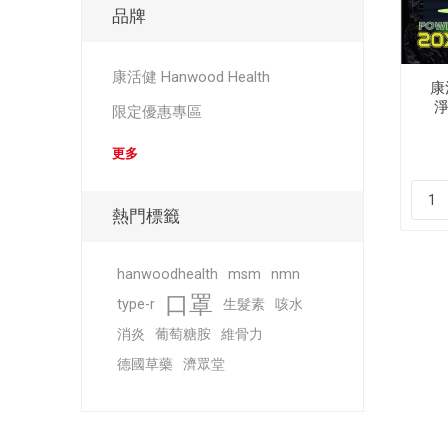
品牌
康活健 Hanwood Health
康活
淨
限定優惠專區
更多
熱門標籤
hanwoodhealth
msm
nmn
口罩
type-r
生髮素
咳水
消炎
葡萄糖胺
維骨力
德國草藥
濟眾堂