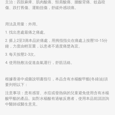
主治：四肢麻痺、肌肉酸痛、頸肩酸痛、腰酸背痛、蚊蟲咬
傷、跌打舊傷、運動扭傷，舒緩外感頭痛。
用法及用量：外用。
1. 找出患處最痛之痛處。
2. 搽上2至3滴本品於痛處，用拇指指尖在痛處上按壓10-15分
鐘，力度由輕至重，以患者不過度痛楚為宜。
3. 每天按壓2-3次。
4. 使用熱敷法促進血氣運行，舒筋活絡。
根據香港中成藥說明書指引，本品含有水楊酸甲酯(冬綠油)須
要列明以下：
注意事項：患有感冒、水痘或發熱病的兒童避免使用含有水楊
酸甲酯的產品。如對水楊酸有過敏反應者，使用本品前請諮詢
中醫師或醫生意見。