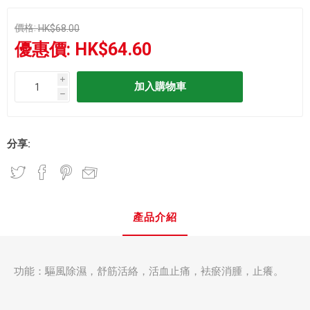
價格:
HK$68.00
優惠價:
HK$64.60
i
h
分享:
產品介紹
功能：驅風除濕，舒筋活絡，活血止痛，袪瘀消腫，止癢。