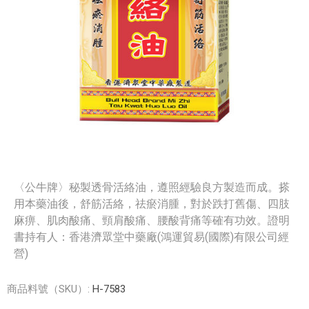
〈公牛牌〉秘製透骨活絡油，遵照經驗良方製造而成。搽
用本藥油後，舒筋活絡，祛瘀消腫，對於跌打舊傷、四肢
麻痹、肌肉酸痛、頸肩酸痛、腰酸背痛等確有功效。證明
書持有人：香港濟眾堂中藥廠(鴻運貿易(國際)有限公司經
營)
商品料號（SKU）:
H-7583