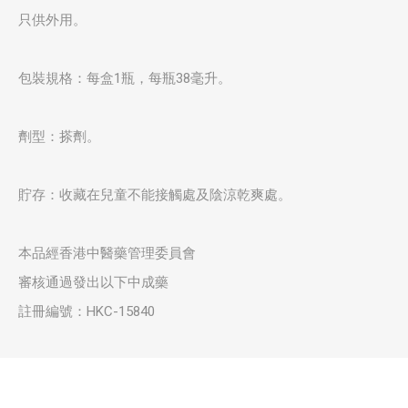
只供外用。
包裝規格：每盒1瓶，每瓶38毫升。
劑型：搽劑。
貯存：收藏在兒童不能接觸處及陰涼乾爽處。
本品經香港中醫藥管理委員會
審核通過發出以下中成藥
註冊編號：HKC-15840