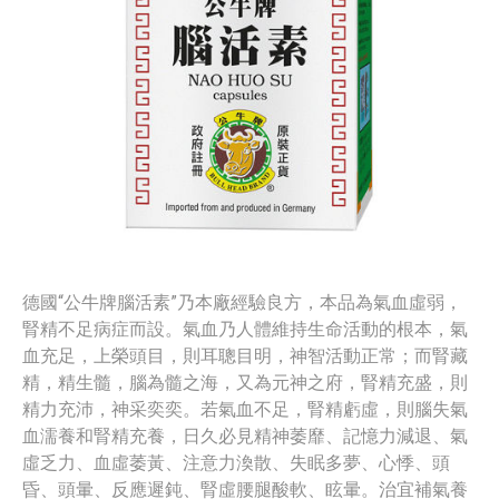
德國“公牛牌腦活素”乃本廠經驗良方，本品為氣血虛弱，
腎精不足病症而設。氣血乃人體維持生命活動的根本，氣
血充足，上榮頭目，則耳聰目明，神智活動正常；而腎藏
精，精生髓，腦為髓之海，又為元神之府，腎精充盛，則
精力充沛，神采奕奕。若氣血不足，腎精虧虛，則腦失氣
血濡養和腎精充養，日久必見精神萎靡、記憶力減退、氣
虛乏力、血虛萎黃、注意力渙散、失眠多夢、心悸、頭
昏、頭暈、反應遲鈍、腎虛腰腿酸軟、眩暈。治宜補氣養