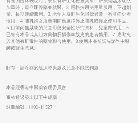
有關的臨床表現時，或原有肝生化檢查異常、肝損傷臨床症狀
加重時，應立即停藥並就醫。2. 嚴格按用法用量服用，不超劑
量、長期連續服用。3. 老年人及肝生化指標異常、有肝病史者
慎用。4. 哺乳婦女服藥期間應選擇停止哺乳或停止使用本品。
5. 目前尚無系統的兒童用藥安全性研究資料，兒童應慎用。6.
已知有本品或其組方藥物肝損傷家族史的患者慎用。7. 應避免
與其他有肝毒性的藥物聯合使用。8.使用本品前請先諮詢中醫
師或醫生意見。
貯存：請貯存於陰涼乾爽處及兒童不能接觸處。
本品經香港中醫藥管理委員會
審核通過發出以下中成藥
註冊編號：HKC-11527