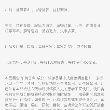
功能：補氣養血，滋腎健腦，益智安神。
主治：精神萎靡、記憶力減退、頭昏頭暈、心悸、血虛萎黃、
眩暈耳鳴、脾腎陽虛，體虛乏力、失眠多夢。
用法及用量：口服，每日三次，每次2-4粒，或遵醫囑。
包裝規格：每盒1瓶，每瓶150粒膠囊，每粒淨重450毫克。
本品因含有"何首烏"成分，根據香港中成藥說明書指引，須標
示以下字句，禁忌﹕1. 肝腎功能不全者禁用。2. 孕婦禁用。3.
已知有本品或組方藥物肝損傷個人史的患者不宜使用。使用含
有何首烏成分的成藥時須採取的預防措施﹕1. 服藥期間應注意
監測肝生化指標，如發現肝生化指標異常或出現全身乏力、食
慾不振、厭油、噁心、尿黃、目黃、皮膚黃染等可能與肝損傷