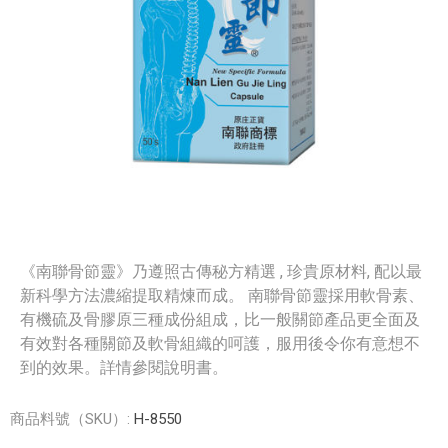
《南聯骨節靈》乃遵照古傳秘方精選 , 珍貴原材料, 配以最
新科學方法濃縮提取精煉而成。 南聯骨節靈採用軟骨素、
有機硫及骨膠原三種成份組成，比一般關節產品更全面及
有效對各種關節及軟骨組織的呵護，服用後令你有意想不
到的效果。詳情參閱說明書。
商品料號（SKU）:
H-8550