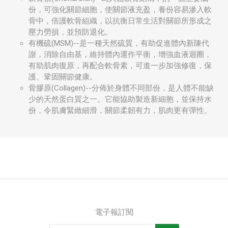
份，可強化關節細胞，使關節液充盈，養份容易滲入軟
骨中，倍護軟骨組織，以抗衡日常生活對關節所形成之
壓力勞損，並預防退化。
有機硫(MSM)--是一種天然硫質，有助促進體內新陳代
謝，消除自由基，維持體內運作平衡，增強血液迴圈，
有助肌肉復原，再配合軟骨素，可進一步加強修復，保
護、鞏固關節健康。
骨膠原(Collagen)--分佈於身體不同部份，是人體不能缺
少的天然蛋白質之一。它能協助製造新細胞，並保持水
份，令肌膚緊緻細滑，關節柔韌有力，肌肉更有彈性。
電子報訂閱