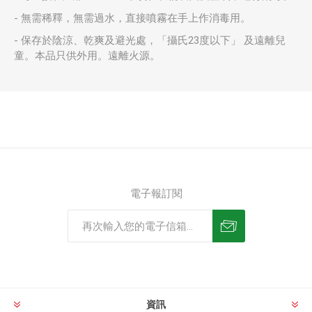
- 無需稀釋，無需過水，直接噴霧在手上作消毒用。
- 保存於陰涼、乾爽及避光處，「攝氏23度以下」 及遠離兒
童。本品只供外用。遠離火源。
電子報訂閱
資訊