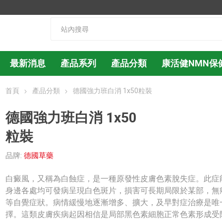
最新消息
產品系列
產品分類
康活健NMN保
首頁
產品分類
德國強力班白消 1x50粒裝
德國強力班白消 1x50
粒裝
品牌:
德國草藥
白癜風，又稱為白蝕症，是一種原發性皮膚色素脫失症。此症
身邊各處均可發病呈現白色斑片，損害可長期局限於某部，無
等自覺症狀。病情緩慢地逐漸增多、擴大，及早對症治療是唯
擇。這類皮膚疾病起因相信是局部黑色素細胞正常色素形成受