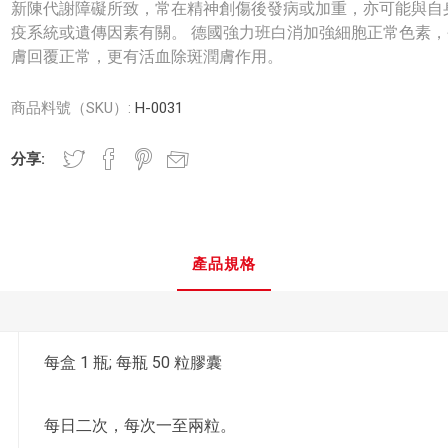
新陳代謝障礙所致，常在精神創傷後發病或加重，亦可能與自
疫系統或遺傳因素有關。 德國強力班白消加強細胞正常色素，
膚回覆正常，更有活血除斑潤膚作用。
商品料號（SKU）:
H-0031
分享:
產品規格
每盒 1 瓶; 每瓶 50 粒膠囊
每日二次，每次一至兩粒。