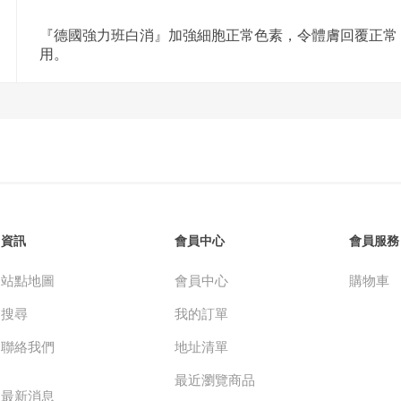
『德國強力班白消』加強細胞正常色素，令體膚回覆正常
用。
資訊
會員中心
會員服務
站點地圖
會員中心
購物車
搜尋
我的訂單
聯絡我們
地址清單
最近瀏覽商品
最新消息