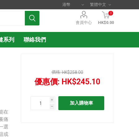
0
會員中心
HK$0.00
健系列
聯絡我們
價格:
HK$258.00
優惠價:
HK$245.10
i
h
能在
癢痛
一選
阻或