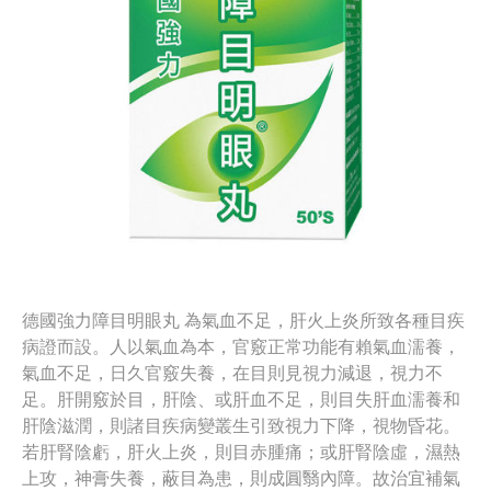
德國強力障目明眼丸 為氣血不足，肝火上炎所致各種目疾
病證而設。人以氣血為本，官竅正常功能有賴氣血濡養，
氣血不足，日久官竅失養，在目則見視力減退，視力不
足。肝開竅於目，肝陰、或肝血不足，則目失肝血濡養和
肝陰滋潤，則諸目疾病變叢生引致視力下降，視物昏花。
若肝腎陰虧，肝火上炎，則目赤腫痛；或肝腎陰虛，濕熱
上攻，神膏失養，蔽目為患，則成圓翳內障。故治宜補氣