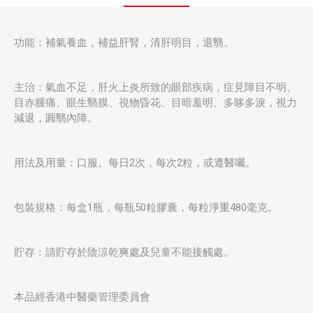
功能：補氣養血，補益肝腎，清肝明目，退翳。
主治：氣血不足，肝火上炎所致的眼部疾病，症見障目不明、
目赤腫痛、眼生翳膜、視物昏花、目暗羞明、多眵多淚，視力
減退，圓翳內障。
用法及用量：口服。每日2次，每次2粒，或遵醫囑。
包裝規格：每盒1瓶，每瓶50粒膠囊，每粒淨重480毫克。
貯存：請貯存於陰涼乾爽處及兒童不能接觸處。
本品經香港中醫藥管理委員會