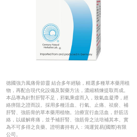
德國強力風痛骨節靈 結合多年經驗，精選多種草本藥用植
物，再配合現代化設備及製藥方法，濃縮精煉提取而成。
本品專為針對肝腎不足，邪氣乘虛而入，致氣血凝滯，經
絡痹阻之證而設。採用多種活血、行氣、止痛、祛瘀、補
肝腎、強筋骨的草本藥用植物。治療宜行血活血，舒筋活
絡，以緩解疼痛，並予補肝腎、強筋骨之法培補其本。實
為不可多得之良藥。證明書持有人﹕鴻運貿易(國際)有限
公司。