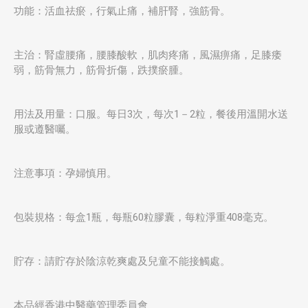
功能：活血祛瘀，行氣止痛，補肝腎，強筋骨。
主治：腎虛腰痛，腰膝酸軟，肌肉疼痛，風濕痹痛，足膝痿
弱，筋骨無力，筋骨折傷，跌撲瘀腫。
用法及用量：口服。每日3次，每次1－2粒，餐後用溫開水送
服或遵醫囑。
注意事項：孕婦慎用。
包裝規格：每盒1瓶，每瓶60粒膠囊，每粒淨重408毫克。
貯存：請貯存於陰涼乾爽處及兒童不能接觸處。
本品經香港中醫藥管理委員會