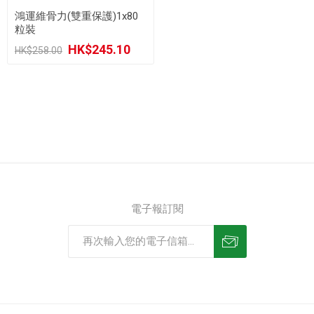
鴻運維骨力(雙重保護)1x80
粒裝
HK$245.10
HK$258.00
電子報訂閱