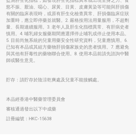
監測肝生化指標，如發現肝生化指標異常或出現全身乏力、食
慾不振、厭油、噁心、尿黃、目黃、皮膚黃染等可能與肝損傷
有關的臨床表現時，或原有肝生化檢查異常、肝損傷臨床症狀
加重時，應立即停藥並就醫。2. 嚴格按用法用量服用，不超劑
量、長期連續服用。3. 老年人及肝生化指標異常、有肝病史者
慎用。4. 哺乳婦女服藥期間應選擇停止哺乳或停止使用本品。
5. 目前尚無系統的兒童用藥安全性研究資料，兒童應慎用。6.
已知有本品或其組方藥物肝損傷家族史的患者慎用。7. 應避免
與其他有肝毒性的藥物聯合使用。8. 使用本品前請先諮詢中醫
師或醫生意見。
貯存：請貯存於陰涼乾爽處及兒童不能接觸處。
本品經香港中醫藥管理委員會
審核通過發出以下中成藥
註冊編號：HKC-15638