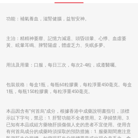
功能：補氣養血，滋腎健腦，益智安神。
主治：精精神萎靡、記憶力減退、頭昏頭暈、心悸、血虛萎
黃、眩暈耳鳴、脾腎陽虛，體虛乏力、失眠多夢。
用法及用量：口服，每日三次，每次2-4粒，或遵醫囑。
包裝規格：每盒1瓶，每瓶60粒膠囊，每粒淨重450毫克。每盒
1瓶，每瓶150粒膠囊，每粒淨重450毫克。
本品因含有"何首烏"成分，根據香港中成藥說明書指引，須標
示以下字句，禁忌﹕1. 肝腎功能不全者禁用。2. 孕婦禁用。3.
已知有本品或組方藥物肝損傷個人史的患者不宜使用。使用含
有何首烏成分的成藥時須採取的預防措施﹕1. 服藥期間應注意