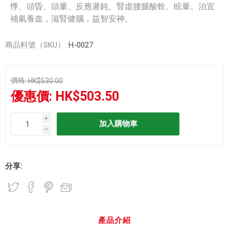
悸、頭昏、頭暈、反應遲鈍、腎虛腰腿酸軟、眩暈。治宜
補氣養血，滋腎健腦，益智安神。
商品料號（SKU）:
H-0027
價格:
HK$530.00
優惠價:
HK$503.50
i
h
分享:
產品介紹