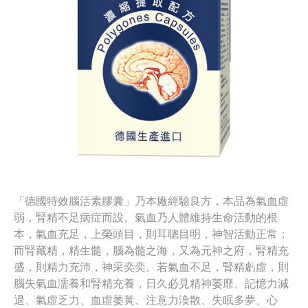
「德國特效腦活素膠囊」乃本廠經驗良方，本品為氣血虛
弱，腎精不足病症而設。氣血乃人體維持生命活動的根
本，氣血充足，上榮頭目，則耳聰目明，神智活動正常；
而腎藏精，精生髓，腦為髓之海，又為元神之府，腎精充
盛，則精力充沛，神采奕奕。若氣血不足，腎精虧虛，則
腦失氣血濡養和腎精充養，日久必見精神萎靡、記憶力減
退、氣虛乏力、血虛萎黃、注意力渙散、失眠多夢、心