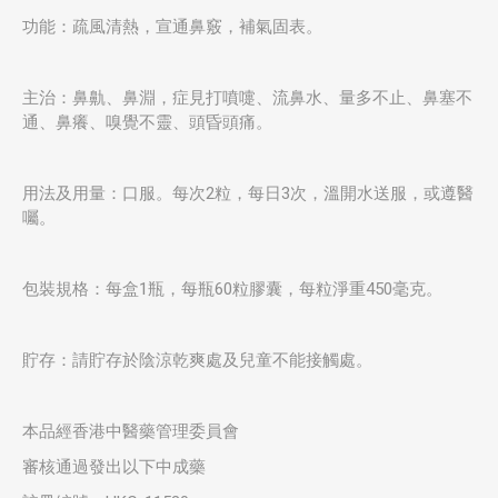
功能：疏風清熱，宣通鼻竅，補氣固表。
主治：鼻鼽、鼻淵，症見打噴嚏、流鼻水、量多不止、鼻塞不
通、鼻癢、嗅覺不靈、頭昏頭痛。
用法及用量：口服。每次2粒，每日3次，溫開水送服，或遵醫
囑。
包裝規格：每盒1瓶，每瓶60粒膠囊，每粒淨重450毫克。
貯存：請貯存於陰涼乾爽處及兒童不能接觸處。
本品經香港中醫藥管理委員會
審核通過發出以下中成藥