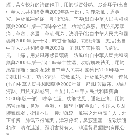
經，具有較好的清熱作用，用於感冒發熱。炒蒼耳子(出自
中華人民共和國藥典2000年版一部)，功能散風，通鼻
竅。用於風寒頭痛，鼻淵流涕。辛夷(出自中華人民共和國
藥典2000年版一部)味辛性溫，功能通鼻竅。用於風寒頭
痛，鼻塞，鼻淵，鼻流濁涕；決明子(出自中華人民共和國
藥典2000年版一部)，味甘苦而鹹。功能清熱。羌活(出自
中華人民共和國藥典2000版一部)味辛苦性溫。功能袪
風、止痛，用於風寒感冒頭痛；防風(出自中華人民共和國
藥典2000年版一部)：味辛甘性溫。功能解表袪風，用於
感冒頭痛；金銀花(出自中華人民共和國藥典2000年版一
部)味甘性寒。功能清熱，涼散風熱。用於風熱感冒；連翹
(出自中華人民共和國藥典2000年版一部)味苦微寒。功能
清熱。用於風熱感冒。白芷(出自中華人民共和國藥典
2000年版一部)，味辛性溫。功能散風，通竅止痛。用於
感冒頭痛，鼻塞，鼻淵。中醫學中稱“鼻鼽”，本症大多因
肺氣虛弱，衛陽不固，腠理疏鬆，風寒之邪乘虛而入，邪
正相搏，肺氣不得通調，津液停聚，鼻竅壅塞，遂致噴嚏
頻作，清涕漣漣。證明書持有人﹕鴻運貿易(國際)有限公
司。