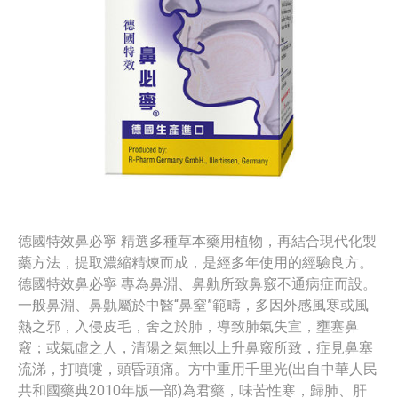
德國特效鼻必寧 精選多種草本藥用植物，再結合現代化製
藥方法，提取濃縮精煉而成，是經多年使用的經驗良方。
德國特效鼻必寧 專為鼻淵、鼻鼽所致鼻竅不通病症而設。
一般鼻淵、鼻鼽屬於中醫“鼻窒”範疇，多因外感風寒或風
熱之邪，入侵皮毛，舍之於肺，導致肺氣失宣，壅塞鼻
竅；或氣虛之人，清陽之氣無以上升鼻竅所致，症見鼻塞
流涕，打噴嚏，頭昏頭痛。方中重用千里光(出自中華人民
共和國藥典2010年版一部)為君藥，味苦性寒，歸肺、肝