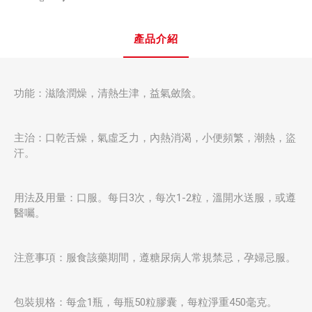
產品介紹
功能：滋陰潤燥，清熱生津，益氣斂陰。
主治：口乾舌燥，氣虛乏力，內熱消渴，小便頻繁，潮熱，盜
汗。
用法及用量：口服。每日3次，每次1-2粒，溫開水送服，或遵
醫囑。
注意事項：服食該藥期間，遵糖尿病人常規禁忌，孕婦忌服。
包裝規格：每盒1瓶，每瓶50粒膠囊，每粒淨重450毫克。