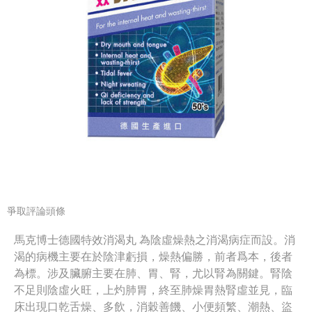
爭取評論頭條
馬克博士德國特效消渴丸 為陰虛燥熱之消渴病症而設。消
渴的病機主要在於陰津虧損，燥熱偏勝，前者爲本，後者
為標。涉及臟腑主要在肺、胃、腎，尤以腎為關鍵。腎陰
不足則陰虛火旺，上灼肺胃，終至肺燥胃熱腎虛並見，臨
床出現口乾舌燥、多飲，消穀善饑、小便頻繁、潮熱、盜