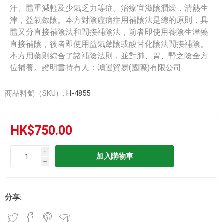
汗、體重減輕及少氣乏力等症。治療宜滋陰潤燥，清熱生
津，益氣斂陰。本方對陰虛病症用補陰法是總的原則，具
體又分直接補陰法和間接補陰法，前者即使用養陰生津藥
直接補陰，後者即使用益氣斂陰或酸甘化陰法間接補陰。
本方用藥則綜合了諸補陰法則，並對肺、胃、腎之陰全方
位補養。證明書持有人：鴻運貿易(國際)有限公司
商品料號（SKU）:
H-4855
HK$750.00
i
h
分享: