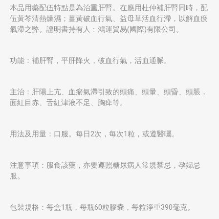
本品用藥配伍特點是為治重肝腎。在應用杜仲補肝腎同時，配
伍黃芩清熱燥濕；薑黃破血行氣、益母草活血行滯，以解血瘀
氣滯之弊。證明書持有人﹕鴻運貿易(國際)有限公司。
功能：補肝腎，平肝降火，破血行氣，活血通脈。
主治：肝陽上亢、血瘀氣滯引致的頭痛、頭暈、頭昏、頭脹，
面紅目赤、舌紅津液不足、胸痺等。
用法及用量：口服。每日2次，每次1粒，或遵醫囑。
注意事項：服食該藥，亦要遵照糖尿病人常規禁忌，孕婦忌
服。
包裝規格：每盒1瓶，每瓶60粒膠囊，每粒淨重390毫克。