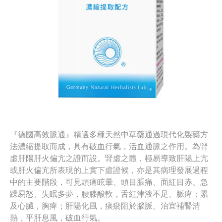
『德國高效脈通』精選多種天然中草藥通過現代化製藥方
法濃縮提取而成，具有破血行氣，活血通脈之作用。為腎
虛肝陽肝火偏亢之證而設。腎虛之體，極易導致肝陽上亢
或肝火偏亢所表現的上實下虛證候，亦是其病理發展過程
中的主要階段，可見頭痛眩暈、頭目脹痛、面紅目赤、急
躁易怒、失眠多夢，腰膝酸軟，舌紅津液不足、脈痺；累
及心臟，胸痺；肝陽化風，痰瘀阻於腦脈。治宜補腎清
熱，平肝息風，破血行氣。