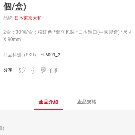
個/盒)
品牌:
日本東京大和
2盒；30個/盒；粉紅色 *獨立包裝 *日本進口(中國製造) *尺寸：
X 90mm
商品料號（SKU）:
H-6003_2
分享:
產品介紹
產品規格
護)