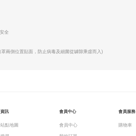
至安全
口罩兩側位置貼面，防止病毒及細菌從罅隙乘虛而入)
資訊
會員中心
會員服務
站點地圖
會員中心
購物車