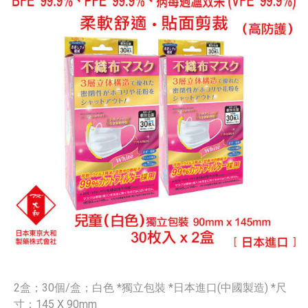
2盒；30個/盒；白色 *獨立包裝 *日本進口(中國製造) *尺
寸：145 X 90mm