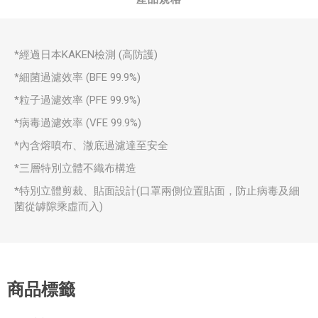
*經過日本KAKEN檢測 (高防護)
*細菌過濾效率 (BFE 99.9%)
*粒子過濾效率 (PFE 99.9%)
*病毒過濾效率 (VFE 99.9%)
*內含熔噴布、澈底過濾達至安全
*三層特別立體不織布構造
*特別立體剪裁、貼面設計(口罩兩側位置貼面，防止病毒及細
菌從罅隙乘虛而入)
商品標籤