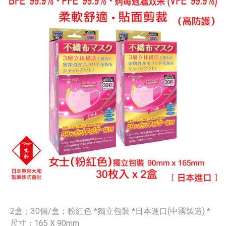
2盒；30個/盒；粉紅色 *獨立包裝 *日本進口(中國製造) *
尺寸：165 X 90mm