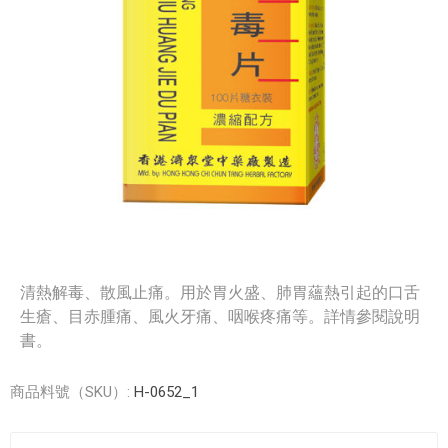
清熱解毒、散風止痛。用於胃火盛、肺胃蘊熱引起的口舌
生瘡、目赤腫痛、風火牙痛、咽喉疼痛等。詳情參閱說明
書。
商品料號（SKU）:
H-0652_1