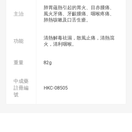
肺胃蘊熱引起的胃火、目赤腫痛、
主治
風火牙痛、牙齦腫痛、咽喉疼痛、
肺熱咳嗽及口舌生瘡。
清熱解毒祛濕，散風止痛，清熱瀉
功能
火，清利咽喉。
重量
82g
中成藥
註冊編
HKC-08505
號