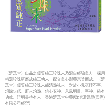
〈濟眾堂〉出品之優質純正珍珠末乃源自經驗良方，採用
精選珍珠研磨成純正幼末，配合良心製藥宗旨而成。〈濟
眾堂〉優質純正珍珠末能清熱祛火，對於小兒夜睡不寧、
煩躁失眠、肝火灼熱、鎮心安神、息風明目、寧神、確有
功效。證明書持有人：香港濟眾堂中藥廠(鴻運貿易(國際)
有限公司經營)