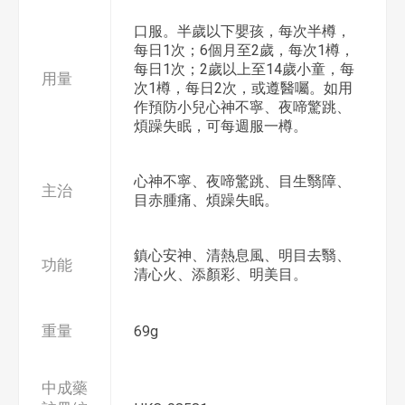
口服。半歲以下嬰孩，每次半樽，
每日1次；6個月至2歲，每次1樽，
每日1次；2歲以上至14歲小童，每
用量
次1樽，每日2次，或遵醫囑。如用
作預防小兒心神不寧、夜啼驚跳、
煩躁失眠，可每週服一樽。
心神不寧、夜啼驚跳、目生翳障、
主治
目赤腫痛、煩躁失眠。
鎮心安神、清熱息風、明目去翳、
功能
清心火、添顏彩、明美目。
重量
69g
中成藥