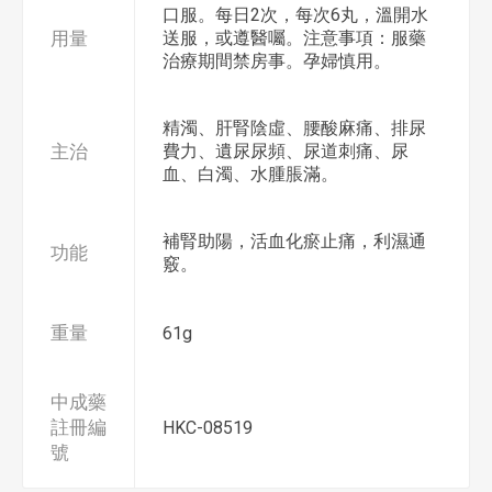
口服。每日2次，每次6丸，溫開水
用量
送服，或遵醫囑。注意事項：服藥
治療期間禁房事。孕婦慎用。
精濁、肝腎陰虛、腰酸麻痛、排尿
主治
費力、遺尿尿頻、尿道刺痛、尿
血、白濁、水腫脹滿。
補腎助陽，活血化瘀止痛，利濕通
功能
竅。
重量
61g
中成藥
註冊編
HKC-08519
號