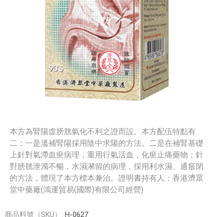
本方為腎陽虛膀胱氣化不利之證而設。本方配伍特點有
二：一是溫補腎陽採用陰中求陽的方法。二是在補腎基礎
上針對氣滯血瘀病理，重用行氣活血，化瘀止痛藥物；針
對膀胱泄濁不暢，水濕瀦留的病理，採用利水濕、通竅閉
的方法，體現了本方標本兼治。證明書持有人：香港濟眾
堂中藥廠(鴻運貿易(國際)有限公司經營)
商品料號（SKU）:
H-0627