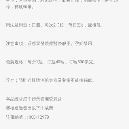
主治：月事不調，經來腹痛，氣鬱血滯，崩漏帶下，經前煩
躁，神疲頭暈。
用法及用量：口服。每次2-3粒，每日2次，飯後服。
注意事項：遇感冒發燒應暫停服用。孕婦禁用。
包裝規格：每盒1瓶，每瓶40粒，每粒500毫克。
貯存：請貯存於陰涼乾爽處及兒童不能接觸處。
本品經香港中醫藥管理委員會
審核通過發出以下中成藥
註冊編號：HKC-12978