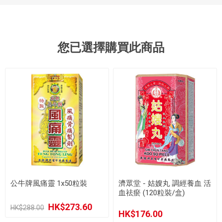
您已選擇購買此商品
公牛牌風痛靈 1x50粒裝
濟眾堂 - 姑嫂丸 調經養血 活
血祛瘀 (120粒裝/盒)
HK$273.60
HK$288.00
HK$176.00