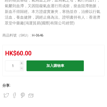
經的物質基礎，氣為血之帥，血為氣之母，氣行則血行，
氣鬱則血滯，又因阻礙氣血運行而成瘀，瘀血阻滯胞脈，
新血不得歸經。本方證虛實兼夾，寒熱並存，治療以行氣
活血，養血健脾，調經止痛為法。證明書持有人：香港濟
眾堂中藥廠(鴻運貿易(國際)有限公司經營)
商品料號（SKU）:
H-0646
HK$60.00
i
h
分享: