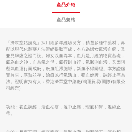
產品介紹
產品規格
「濟眾堂姑嫂丸」採用經多年經驗良方，精選多種中藥材，再
配以現代化製藥方法濃縮提取而成，本方為婦女氣滯血瘀，又
兼見脾虛之證而設。婦女以血為本，血乃是月經的物質基礎，
氣為血之帥，血為氣之母，氣行則血行，氣鬱則血滯，又因阻
礙氣血運行而成瘀，瘀血阻滯胞脈，新血不得歸經。本方證虛
實兼夾，寒熱並存，治療以行氣活血，養血健脾，調經止痛為
法。證明書持有人：香港濟眾堂中藥廠(鴻運貿易(國際)有限公
司經營)
功能：養血調經，活血祛瘀，溫中止痛，理氣和胃，溫經止
帶。