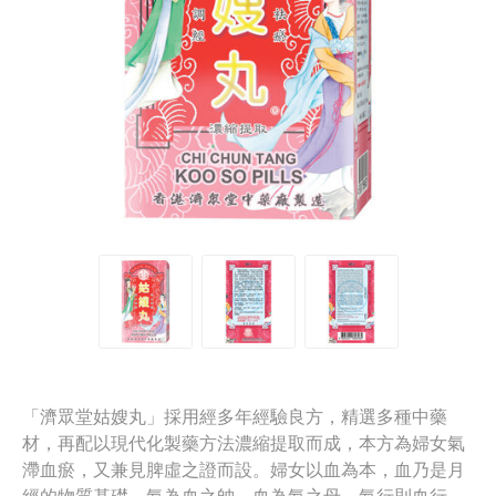
「濟眾堂姑嫂丸」採用經多年經驗良方，精選多種中藥
材，再配以現代化製藥方法濃縮提取而成，本方為婦女氣
滯血瘀，又兼見脾虛之證而設。婦女以血為本，血乃是月