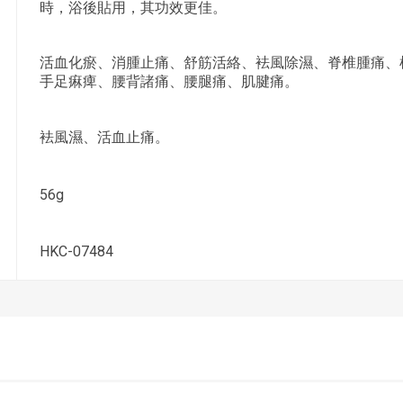
時，浴後貼用，其功效更佳。
活血化瘀、消腫止痛、舒筋活絡、袪風除濕、脊椎腫痛、
手足痳痺、腰背諸痛、腰腿痛、肌腱痛。
袪風濕、活血止痛。
56g
HKC-07484