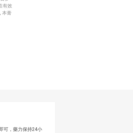
性有效
 本膏
即可，藥力保持24小