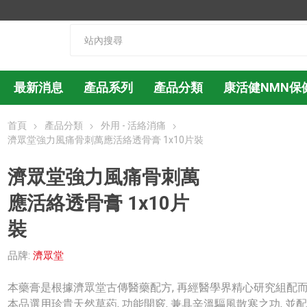
最新消息
產品系列
產品分類
康活健NMN保
首頁
產品分類
外用 - 活絡消痛
濟眾堂強力風痛骨刺萬應活絡透骨膏 1x10片裝
濟眾堂強力風痛骨刺萬
應活絡透骨膏 1x10片
裝
品牌:
濟眾堂
本藥膏是根據濟眾堂古傳醫藥配方, 再經醫學界精心研究組配
本品選用珍貴天然草葯, 功能開竅, 兼具辛溫驅風散寒之功, 並