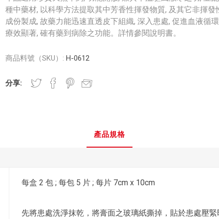
種中藥材, 以科學方法提取其中芳香性揮發物質, 及其它非揮發
成份製成, 故藥力能迅速直透皮下組織, 深入患處, 促進血液循環,
療效顯著, 確有藥到病除之功能。詳情參閱說明書。
商品料號（SKU）:
H-0612
分享:
產品規格
每盒 2 包 ; 每包 5 片 ; 每片 7cm x 10cm
先將患處洗淨抹乾，將膏面之玻璃紙撕掉，貼於患處壓緊