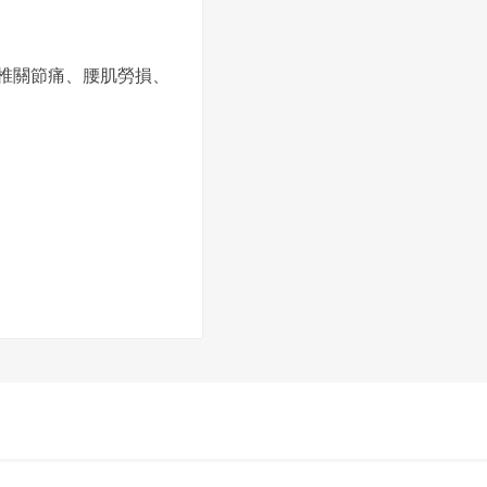
椎關節痛、腰肌勞損、