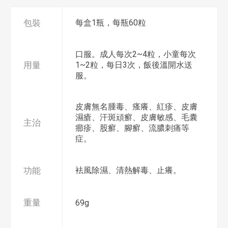
包裝
每盒1瓶，每瓶60粒
口服。成人每次2~4粒，小童每次
用量
1~2粒，每日3次，飯後溫開水送
服。
皮膚無名腫毒、瘙癢、紅疹、皮膚
濕瘡、汗斑頑癬、皮膚敏感、毛囊
主治
癤疹、股癬、腳癬、流膿刺痛等
症。
功能
袪風除濕、清熱解毒、止癢。
重量
69g