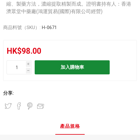
縮、製藥方法，濃縮提取精製而成。證明書持有人：香港
濟眾堂中藥廠(鴻運貿易(國際)有限公司經營)
商品料號（SKU）:
H-0671
HK$98.00
i
h
分享:
產品規格