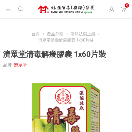
0
首頁
產品分類
清熱祛濕止痕
濟眾堂清毒解癢膠囊 1x60片裝
濟眾堂清毒解癢膠囊 1x60片裝
品牌:
濟眾堂