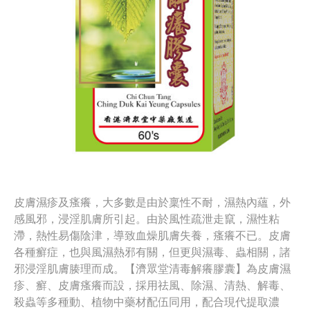
皮膚濕疹及瘙癢，大多數是由於稟性不耐，濕熱內蘊，外
感風邪，浸淫肌膚所引起。由於風性疏泄走竄，濕性粘
滯，熱性易傷陰津，導致血燥肌膚失養，瘙癢不已。皮膚
各種癬症，也與風濕熱邪有關，但更與濕毒、蟲相關，諸
邪浸淫肌膚腠理而成。【濟眾堂清毒解癢膠囊】為皮膚濕
疹、癬、皮膚瘙癢而設，採用祛風、除濕、清熱、解毒、
殺蟲等多種動、植物中藥材配伍同用，配合現代提取濃