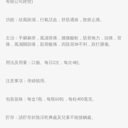
有限公司經營)
功能：祛風除濕，行氣活血，舒筋通絡，散瘀止痛。
主治：手腳麻痹，風濕骨痛，腰膝酸軟，筋骨無力，頭痛，背
痛，風濕關節痛，筋骨酸痛，四肢屈伸不利，跌打腫傷。
用法及用量：口服。每日2次，每次4粒。
注意事項：孕婦慎用。
包裝規格：每盒1瓶，每瓶60粒，每粒400毫克。
貯存：請貯存於陰涼乾爽處及兒童不能接觸處。