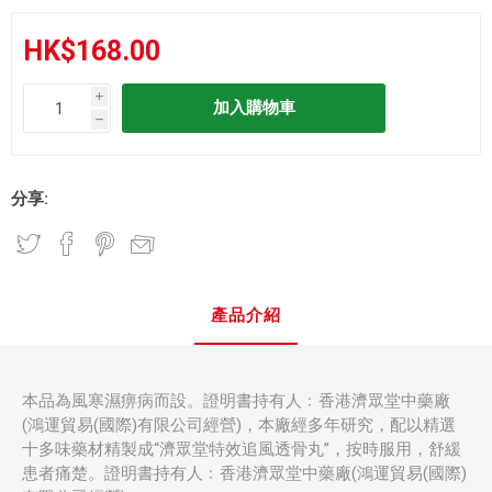
HK$168.00
i
h
分享:
產品介紹
本品為風寒濕痹病而設。證明書持有人﹕香港濟眾堂中藥廠
(鴻運貿易(國際)有限公司經營)，本廠經多年研究，配以精選
十多味藥材精製成“濟眾堂特效追風透骨丸”，按時服用，舒緩
患者痛楚。證明書持有人﹕香港濟眾堂中藥廠(鴻運貿易(國際)