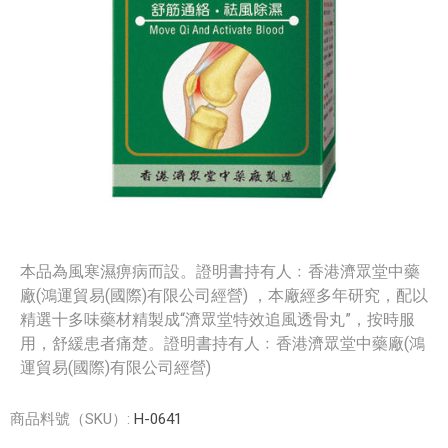
本品為風寒濕痹病而設。證明書持有人﹕香港濟眾堂中藥
廠(鴻運貿易(國際)有限公司經營) ，本廠經多年研究，配以
精選十多味藥材精製成“濟眾堂特效追風透骨丸”，按時服
用，舒緩患者痛楚。證明書持有人﹕香港濟眾堂中藥廠(鴻
運貿易(國際)有限公司經營)
商品料號（SKU）:
H-0641