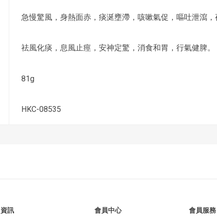
急慢驚風，身熱面赤，痰涎壅滯，咳嗽氣促，嘔吐泄瀉，
祛風化痰，息風止痙，安神定驚，消食和胃，行氣健脾。
81g
HKC-08535
資訊
會員中心
會員服務