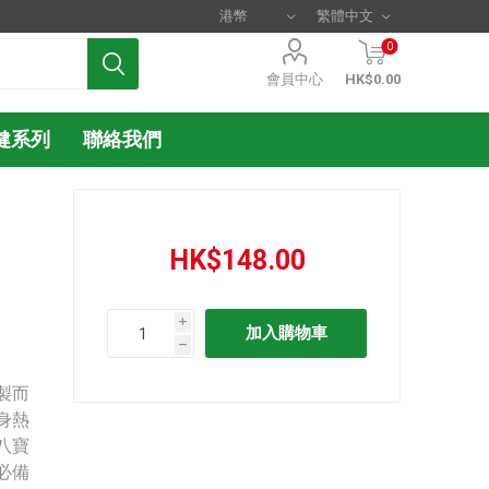
0
會員中心
HK$0.00
健系列
聯絡我們
HK$148.00
i
h
製而
身熱
八寶
必備