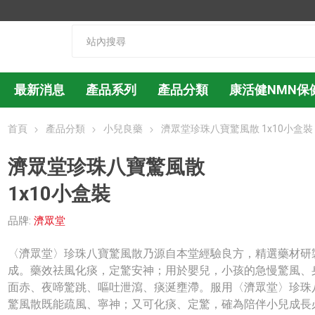
最新消息
產品系列
產品分類
康活健NMN保
首頁
產品分類
小兒良藥
濟眾堂珍珠八寶驚風散 1x10小盒裝
濟眾堂珍珠八寶驚風散
1x10小盒裝
品牌:
濟眾堂
〈濟眾堂〉珍珠八寶驚風散乃源自本堂經驗良方，精選藥材研
成。藥效祛風化痰，定驚安神；用於嬰兒，小孩的急慢驚風、
面赤、夜啼驚跳、嘔吐泄瀉、痰涎壅滯。服用〈濟眾堂〉珍珠
驚風散既能疏風、寧神；又可化痰、定驚，確為陪伴小兒成長