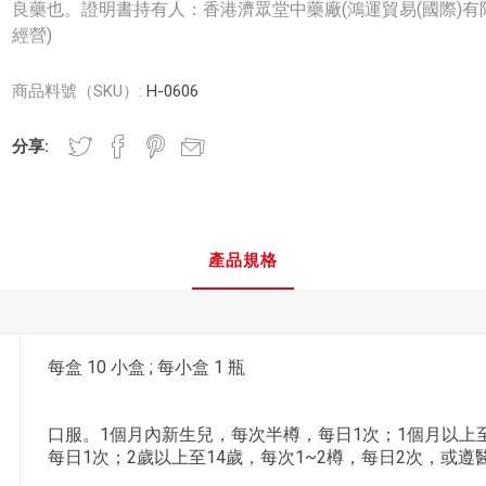
良藥也。證明書持有人：香港濟眾堂中藥廠(鴻運貿易(國際)有
經營)
商品料號（SKU）:
H-0606
分享:
產品規格
每盒 10 小盒 ; 每小盒 1 瓶
口服。1個月內新生兒，每次半樽，每日1次；1個月以上
每日1次；2歲以上至14歲，每次1~2樽，每日2次，或遵