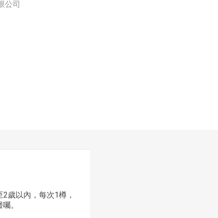
限公司
至2歲以內，每次1樽，
醫囑。