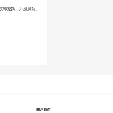
夜啼驚跳，外感風熱。
關注我們