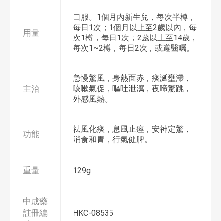
口服。1個月內新生兒，每次半樽，
每日1次；1個月以上至2歲以內，每
用量
次1樽，每日1次；2歲以上至14歲，
每次1~2樽，每日2次，或遵醫囑。
急慢驚風，身熱面赤，痰涎壅滯，
主治
咳嗽氣促，嘔吐泄瀉，夜啼驚跳，
外感風熱。
祛風化痰，息風止痙，安神定驚，
功能
消食和胃，行氣健脾。
重量
129g
中成藥
註冊編
HKC-08535