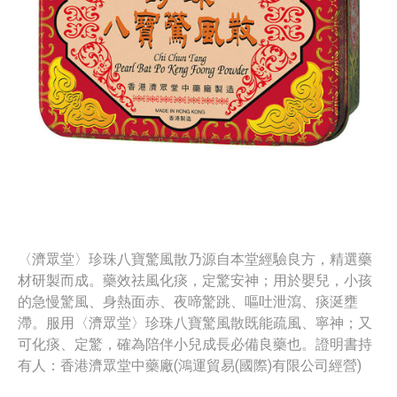
〈濟眾堂〉珍珠八寶驚風散乃源自本堂經驗良方，精選藥
材研製而成。藥效祛風化痰，定驚安神；用於嬰兒，小孩
的急慢驚風、身熱面赤、夜啼驚跳、嘔吐泄瀉、痰涎壅
滯。服用〈濟眾堂〉珍珠八寶驚風散既能疏風、寧神；又
可化痰、定驚，確為陪伴小兒成長必備良藥也。證明書持
有人：香港濟眾堂中藥廠(鴻運貿易(國際)有限公司經營)