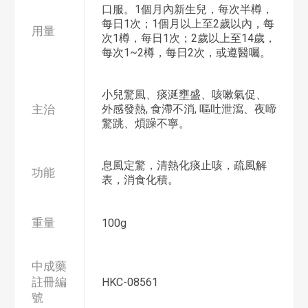
口服。1個月內新生兒，每次半樽，
每日1次；1個月以上至2歲以內，每
用量
次1樽，每日1次；2歲以上至14歲，
每次1~2樽，每日2次，或遵醫囑。
小兒驚風、痰涎壅盛、咳嗽氣促、
主治
外感發熱, 食滯不消, 嘔吐泄瀉、夜啼
驚跳、煩躁不寧。
息風定驚，清熱化痰止咳，疏風解
功能
表，消食化積。
重量
100g
中成藥
註冊編
HKC-08561
號