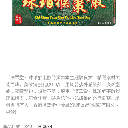
〈濟眾堂〉珠珀猴棗散乃源自本堂經驗良方，精選藥材製
造而成。藥效清熱化痰止咳，用於嬰孩外感發熱，痰涎壅
盛，夜啼驚跳，煩躁不寧，服用〈濟眾堂〉珠珀猴棗散能
疏風解表，消食化積，確為陪伴小兒成長的必備良藥。證
明書持有人：香港濟眾堂中藥廠(鴻運貿易(國際)有限公司
經營)
商品料號（SKU）:
H-0634