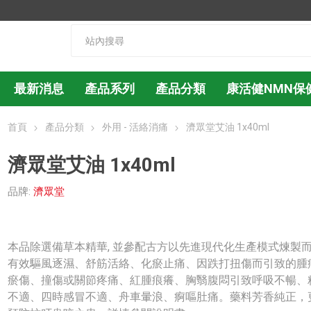
最新消息
產品系列
產品分類
康活健NMN保
首頁
產品分類
外用 - 活絡消痛
濟眾堂艾油 1x40ml
濟眾堂艾油 1x40ml
品牌:
濟眾堂
本品除選備草本精華, 並參配古方以先進現代化生產模式煉製而成
有效驅風逐濕、舒筋活絡、化瘀止痛、因跌打扭傷而引致的腫
瘀傷、撞傷或關節疼痛、紅腫痕癢、胸翳腹悶引致呼吸不暢、
不適、四時感冒不適、舟車暈浪、痾嘔肚痛。藥料芳香純正，