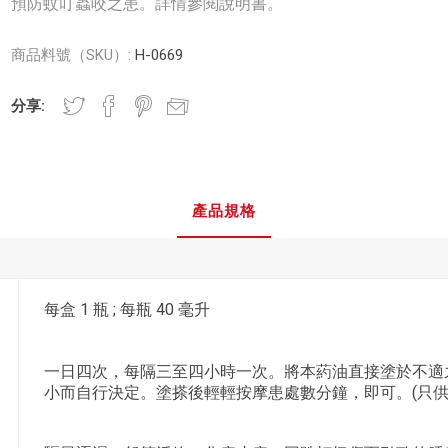
預防蚊叮蟲咬之患。詳情參閱說明書。
商品料號（SKU）:
H-0669
分享:
產品規格
每盒 1 瓶 ; 每瓶 40 毫升
一日四次，每隔三至四小時一次。將本葯油直接塗於不適
小而自行決定。塗搽後輕輕按摩患處數分鐘，即可。(只供