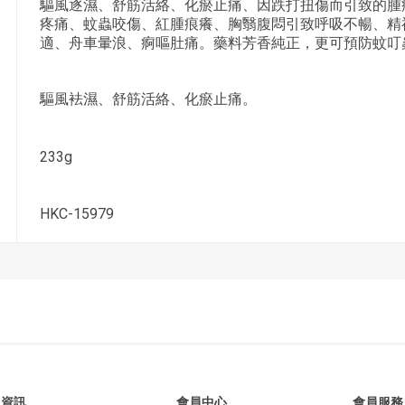
驅風逐濕、舒筋活絡、化瘀止痛、因跌打扭傷而引致的腫
疼痛、蚊蟲咬傷、紅腫痕癢、胸翳腹悶引致呼吸不暢、精
適、舟車暈浪、痾嘔肚痛。藥料芳香純正，更可預防蚊叮
驅風袪濕、舒筋活絡、化瘀止痛。
233g
HKC-15979
資訊
會員中心
會員服務