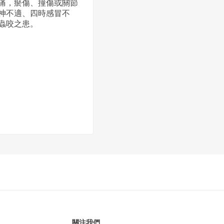
痛，瘀傷、撞傷或關節
神不適、四時感冒不
蟲咬之患。
關注我們