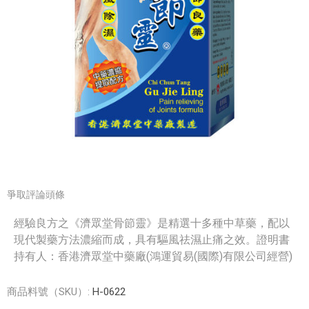
爭取評論頭條
經驗良方之《濟眾堂骨節靈》是精選十多種中草藥，配以
現代製藥方法濃縮而成，具有驅風祛濕止痛之效。證明書
持有人：香港濟眾堂中藥廠(鴻運貿易(國際)有限公司經營)
商品料號（SKU）:
H-0622