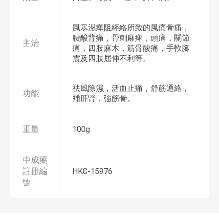
風寒濕痺阻經絡所致的風痛骨痛，
腰酸背痛，骨刺麻痺，頭痛，關節
主治
痛，四肢麻木，筋骨酸痛，手軟腳
震及四肢屈伸不利等。
祛風除濕，活血止痛，舒筋通絡，
功能
補肝腎，強筋骨。
重量
100g
中成藥
註冊編
HKC-15976
號