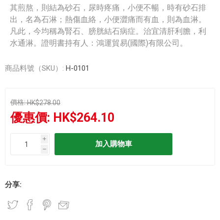
其煎熬，則結為砂石，尿時疼痛，小便不暢，時有砂石排
出，名為石淋；熱傷血絡，小便澀痛而有血，則為血淋。
凡此，今均稱為腎石、膀胱結石病症。治宜清肝利膽，利
水通淋。證明書持有人：鴻運貿易(國際)有限公司。
商品料號（SKU）:
H-0101
價格:
HK$278.00
優惠價:
HK$264.10
i
h
分享: