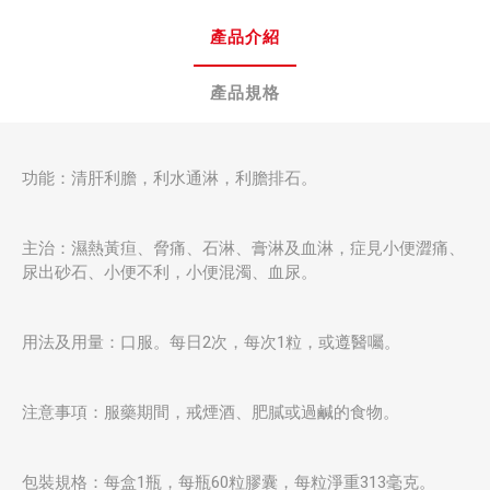
產品介紹
產品規格
功能：清肝利膽，利水通淋，利膽排石。
主治：濕熱黃疸、脅痛、石淋、膏淋及血淋，症見小便澀痛、
尿出砂石、小便不利，小便混濁、血尿。
用法及用量：口服。每日2次，每次1粒，或遵醫囑。
注意事項：服藥期間，戒煙酒、肥膩或過鹹的食物。
包裝規格：每盒1瓶，每瓶60粒膠囊，每粒淨重313毫克。