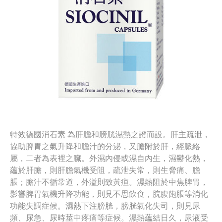
特效德國消石素 為肝膽和膀胱濕熱之證而設。肝主疏泄，
協助脾胃之氣升降和膽汁的分泌，又膽附於肝，經脈絡
屬，二者為表裡之臟。外濕內侵或濕自內生，濕鬱化熱，
蘊於肝膽，則肝膽氣機受阻，疏泄失常，則生脅痛、膽
脹；膽汁不循常道，外溢則致黃疸。濕熱阻於中焦脾胃，
影響脾胃氣機升降功能，則見不思飲食，脘腹飽脹等消化
功能失調症候。濕熱下注膀胱，膀胱氣化失司，則見尿
頻、尿急、尿時莖中疼痛等症候。濕熱蘊結日久，尿液受