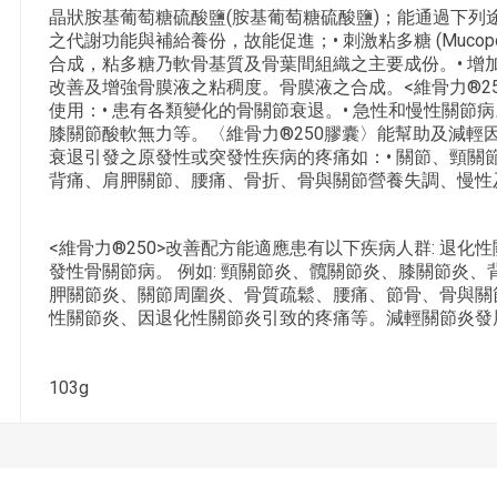
晶狀胺基葡萄糖硫酸鹽(胺基葡萄糖硫酸鹽)；能通過下列
之代謝功能與補給養份，故能促進；• 刺激粘多糖 (Mucopolys
合成，粘多糖乃軟骨基質及骨葉間組織之主要成份。• 增
改善及增強骨膜液之粘稠度。骨膜液之合成。<維骨力®25
使用：• 患有各類變化的骨關節衰退。• 急性和慢性關節病
膝關節酸軟無力等。〈維骨力®250膠囊〉能幫助及減輕
衰退引發之原發性或突發性疾病的疼痛如：• 關節、頸關
背痛、肩胛關節、腰痛、骨折、骨與關節營養失調、慢性
<維骨力®250>改善配方能適應患有以下疾病人群: 退化
發性骨關節病。 例如: 頸關節炎、髖關節炎、膝關節炎
胛關節炎、關節周圍炎、骨質疏鬆、腰痛、節骨、骨與關節
性關節炎、因退化性關節炎引致的疼痛等。減輕關節炎發
103g