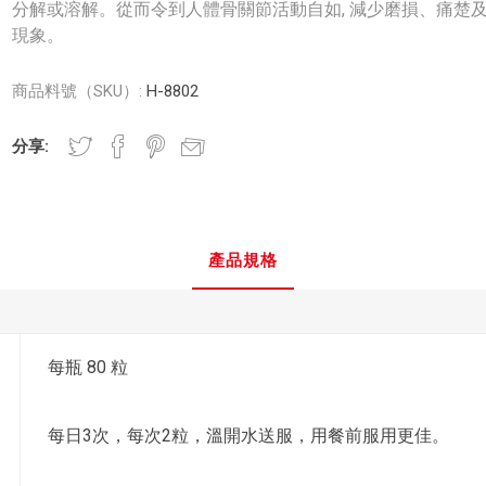
分解或溶解。從而令到人體骨關節活動自如, 減少磨損、痛楚
現象。
商品料號（SKU）:
H-8802
分享:
產品規格
每瓶 80 粒
每日3次，每次2粒，溫開水送服，用餐前服用更佳。