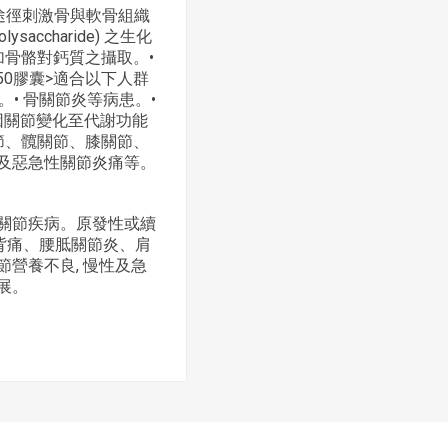
途徑刺激骨與軟骨組織
accharide) 之生化
加骨骼對鈣質之攝取。•
0膠囊>適合以下人群
。• 骨關節炎等病患。•
因關節變化至代謝功能
節、髖關節、膝關節、
及惡急性關節炎痛等。
性關節疾病。原發性或續
、背痛、腰胝關節炎、肩
營養不良, 慢性及急
展。