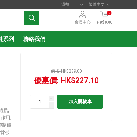
0
會員中心
HK$0.00
健系列
聯絡我們
價格:
HK$239.00
優惠價:
HK$227.10
i
h
經通過臨
作用,
抑制破
軟骨被