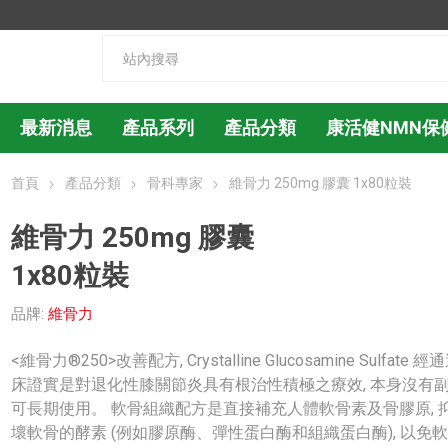
最新消息
產品系列
產品分類
康活健NMN保
首頁
產品分類
骨科專家
維骨力 250mg 膠囊 1x80粒裝
維骨力 250mg 膠囊
1x80粒裝
品牌:
維骨力
<維骨力®250>改善配方, Crystalline Glucosamine Sulfate 
床證實是對退化性膝關節炎具有根治性積極之療效, 本身沒有副
可長期使用。 軟骨組織配方是直接補充人體軟骨素及骨膠原, 
壞軟骨的酵素 (例如膠原酶、彈性蛋白酶和組織蛋白酶), 以免