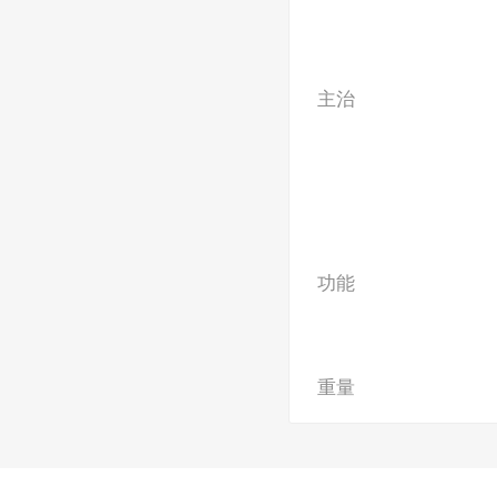
主治
功能
重量