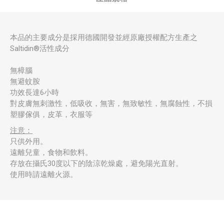
本品的主要成分是採用德國開發並經原廠授權配方生產之
Saltidin®活性成分
無樟腦
無避蚊胺
功效長達6小時
對皮膚無刺激性，低吸收，無害，無致敏性，無腐蝕性，不損
塑膠傢俱，皮革，衣服等
注意：
只供外用。
遠離兒童，食物和飲料。
存放在攝氏30度以下的陰涼乾燥處，避免陽光直射。
使用時請遠離火源。