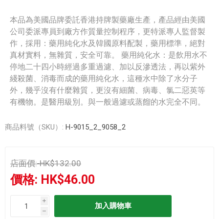
本品為美國品牌委託香港持牌製藥廠生產，產品經由美國
公司委派專員到廠方作質量控制程序，更特派專人監督製
作，採用：藥用純化水及韓國原料配製，藥用標準，絕對
真材實料，無雜質，安全可靠。 藥用純化水：是飲用水不
停地二十四小時經過多重過濾、加以反滲透法，再以紫外
綫殺菌、消毒而成的藥用純化水，這種水中除了水分子
外，幾乎沒有什麼雜質，更沒有細菌、病毒、氯二惡英等
有機物。是醫用級別。與一般過濾或蒸餾的水完全不同。
商品料號（SKU）:
H-9015_2_9058_2
店面價:
HK$132.00
價格:
HK$46.00
i
h