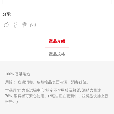
分享:
產品介紹
產品規格
100% 香港製造
用於： 皮膚消毒、各類物品表面清潔、消毒殺菌。
本品經"佳力高試驗中心"驗定不含甲醇及雜質, 酒精含量達
76%, 消費者可安心使用。(*報告正在更新中，並將盡快補上新
報告。)