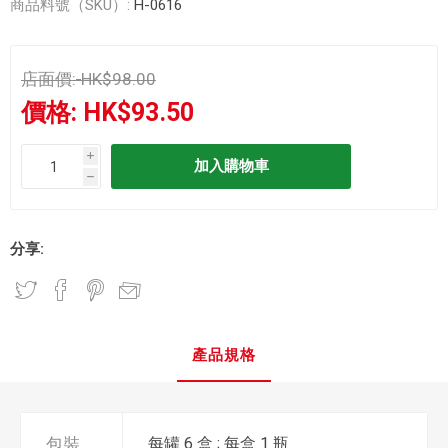
商品料號（SKU）:
H-0616
店面價:
HK$98.00
價格:
HK$93.50
i
h
分享:
產品規格
包裝
每罐 6 盒 ; 每盒 1 瓶