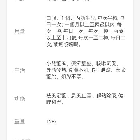
口服。1 個月內新生兒, 每次半樽, 每
日一次 ; 一個月以上至兩歲以內, 每
用量
次一樽, 每日一次，每次一樽；兩歲
以上至十四歲, 每次一至二樽, 每日二
次, 或遵照醫囑。
小兒驚風、痰涎壅盛、咳嗽氣促、
主治
外感發熱, 食滯不消, 嘔吐泄瀉、夜啼
驚跳、煩躁不寧。
祛風定驚，息風止痙，解熱除痰, 健
功能
睥和胃。
重量
128g