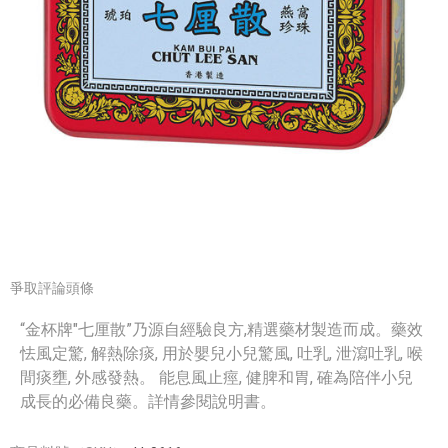
爭取評論頭條
“金杯牌"七厘散”乃源自經驗良方,精選藥材製造而成。藥效
怯風定驚, 解熱除痰, 用於嬰兒小兒驚風, 吐乳, 泄瀉吐乳, 喉
間痰壅, 外感發熱。 能息風止痙, 健脾和胃, 確為陪伴小兒
成長的必備良藥。詳情參閱說明書。