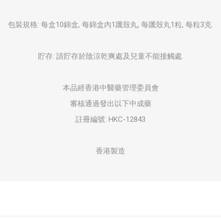
包裝規格: 每盒10錦盒, 每錦盒內1躐殼丸, 每躐殼丸1粒, 每粒3克.
貯存: 請貯存於陰涼乾爽處及兒童不能接觸處.
本品經香港中醫藥管理委員會
審核通過發出以下中成藥
註冊編號: HKC-12843
香港製造