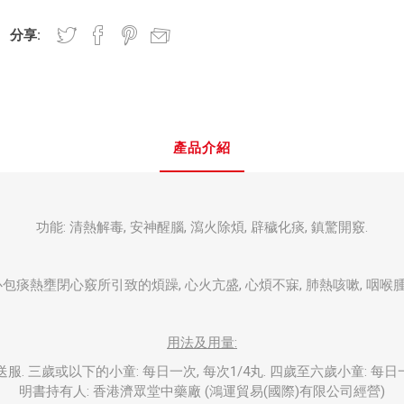
分享:
產品介紹
功能: 清熱解毒, 安神醒腦, 瀉火除煩, 辟穢化痰, 鎮驚開竅.
包痰熱壅閉心竅所引致的煩躁, 心火亢盛, 心煩不寐, 肺熱咳嗽, 咽喉腫
用法及用量:
服. 三歲或以下的小童: 每日一次, 每次1/4丸. 四歲至六歲小童: 每日一次
明書持有人: 香港濟眾堂中藥廠 (鴻運貿易(國際)有限公司經營)