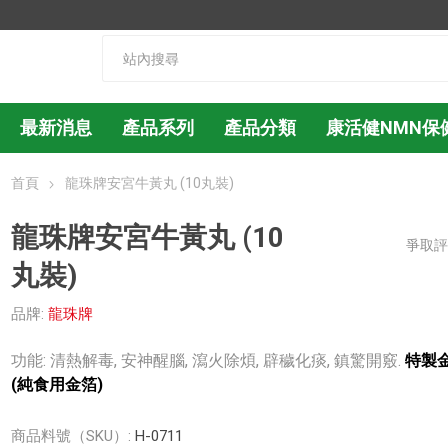
最新消息
產品系列
產品分類
康活健NMN保
首頁
龍珠牌安宮牛黃丸 (10丸裝)
龍珠牌安宮牛黃丸 (10
爭取
丸裝)
品牌:
龍珠牌
功能: 清熱解毒, 安神醒腦, 瀉火除煩, 辟穢化痰, 鎮驚開竅.
特製
(純食用金箔)
商品料號（SKU）:
H-0711