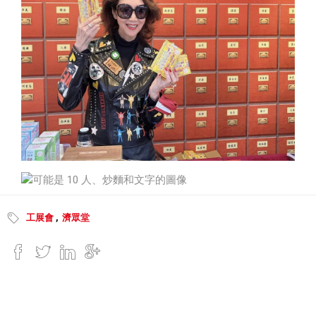
工展會
,
濟眾堂