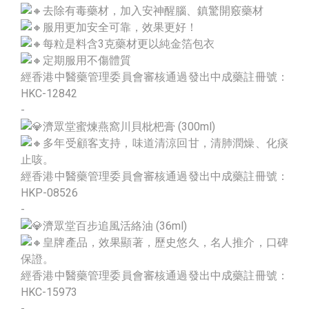
去除有毒藥材，加入安神醒腦、鎮驚開竅藥材
服用更加安全可靠，效果更好！
每粒是料含3克藥材更以純金箔包衣
定期服用不傷體質
經香港中醫藥管理委員會審核通過發出中成藥註冊號：
HKC-12842
-
濟眾堂蜜煉燕窩川貝枇杷膏 (300ml)
多年受顧客支持，味道清涼回甘，清肺潤燥、化痰
止咳。
經香港中醫藥管理委員會審核通過發出中成藥註冊號：
HKP-08526
-
濟眾堂百步追風活絡油 (36ml)
皇牌產品，效果顯著，歷史悠久，名人推介，口碑
保證。
經香港中醫藥管理委員會審核通過發出中成藥註冊號：
HKC-15973
-