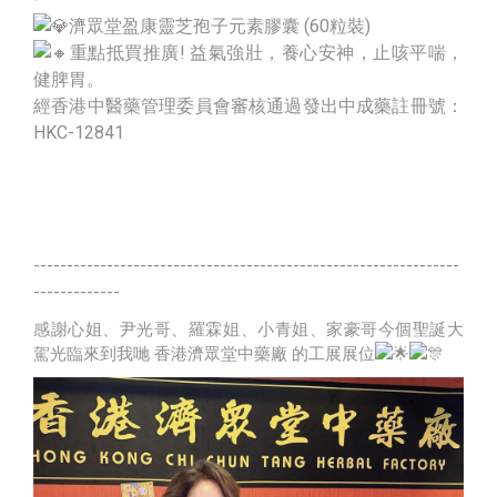
濟眾堂盈康靈芝孢子元素膠囊 (60粒裝)
重點抵買推廣! 益氣強壯，養心安神，止咳平喘，
健脾胃。
經香港中醫藥管理委員會審核通過發出中成藥註冊號：
HKC-12841
----------------------------------------------------------------
-------------
感謝心姐、尹光哥、羅霖姐、小青姐、家豪哥今個聖誕大
駕光臨來到我哋
香港
濟眾堂中藥廠
的工展展位