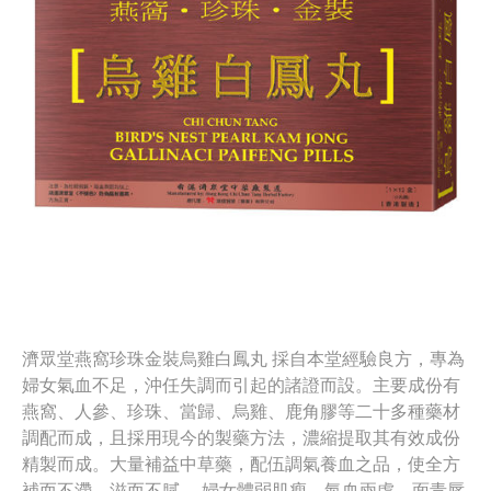
濟眾堂燕窩珍珠金裝烏雞白鳳丸 採自本堂經驗良方，專為
婦女氣血不足，沖任失調而引起的諸證而設。主要成份有
燕窩、人參、珍珠、當歸、烏雞、鹿角膠等二十多種藥材
調配而成，且採用現今的製藥方法，濃縮提取其有效成份
精製而成。大量補益中草藥，配伍調氣養血之品，使全方
補而不滯，滋而不膩。 婦女體弱肌瘦、氣血兩虛、面青唇