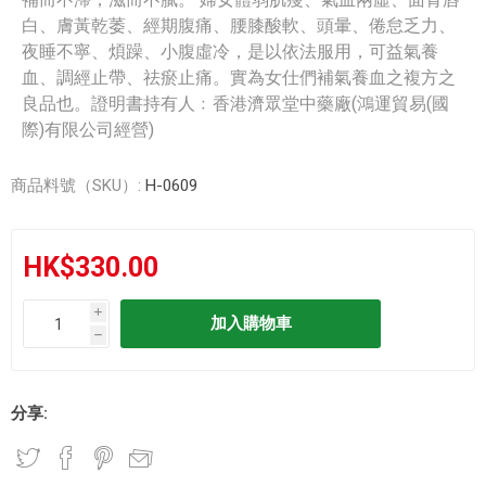
白、膚黃乾萎、經期腹痛、腰膝酸軟、頭暈、倦怠乏力、
夜睡不寧、煩躁、小腹虛冷，是以依法服用，可益氣養
血、調經止帶、祛瘀止痛。實為女仕們補氣養血之複方之
良品也。證明書持有人﹕香港濟眾堂中藥廠(鴻運貿易(國
際)有限公司經營)
商品料號（SKU）:
H-0609
HK$330.00
i
h
分享: