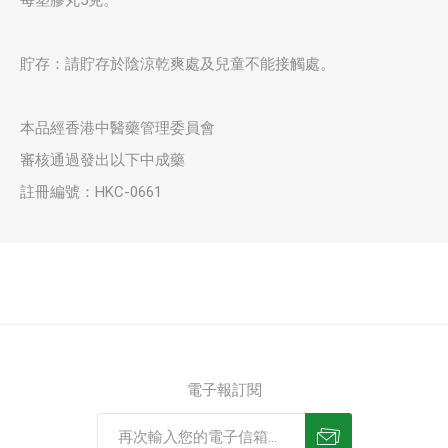
每塑膠丸5克。
貯存：請貯存於陰涼乾爽處及兒童不能接觸處。
本品經香港中醫藥管理委員會
審核通過發出以下中成藥
註冊編號：HKC-0661
電子報訂閱