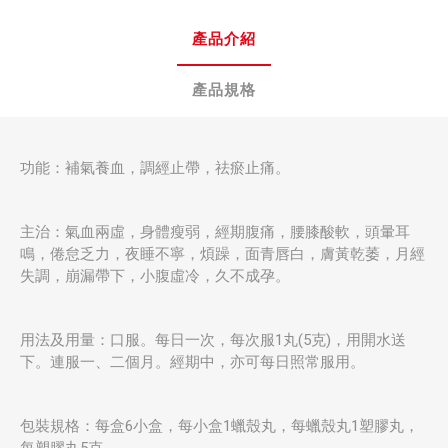
產品介紹
產品規格
功能：補氣養血，調經止帶，祛瘀止痛。
主治：氣血兩虛，身體瘦弱，經期腹痛，腰膝酸軟，頭暈耳
鳴，倦怠乏力，夜睡不寧，煩躁，面青唇白，膚黃乾萎，月經
失調，崩漏帶下，小腹虛冷，久不成孕。
用法及用量：口服。每日一次，每次服1丸(5克)，用開水送
下。連服一、二個月。經期中，亦可每日照常服用。
包裝規格：每盒6小盒，每小盒1蠟殼丸，每蠟殼丸1塑膠丸，