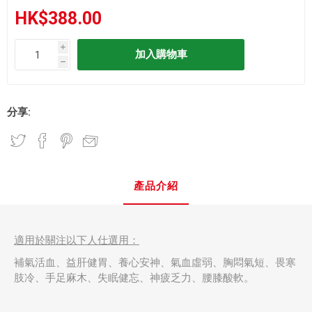
HK$388.00
i
h
分享:
產品介紹
適用於關注以下人仕選用：
補氣活血、益肝健胃、養心安神、氣血虛弱、胸悶氣短、畏寒
肢冷、手足麻木、失眠健忘、神疲乏力、腰膝酸軟。