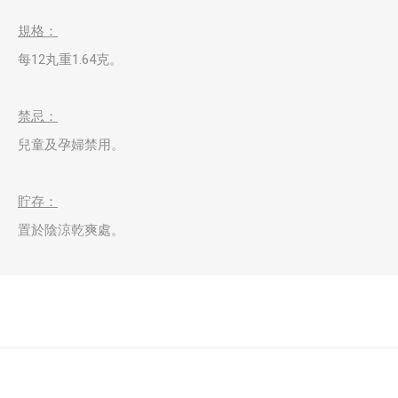
規格：
每12丸重1.64克。
禁忌：
兒童及孕婦禁用。
貯存：
置於陰涼乾爽處。