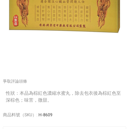
爭取評論頭條
性狀：本品為棕紅色濃縮水蜜丸，除去包衣後為棕紅色至
深棕色；味苦，微甜。
商品料號（SKU）:
H-8609