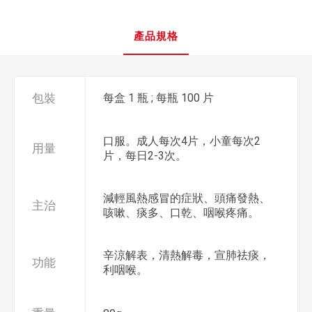
產品規格
包裝
每盒 1 瓶 ; 每瓶 100 片
口服。成人每次4片，小童每次2
用量
片，每日2-3次。
減輕風熱感冒的症狀、頭痛發熱、
主治
咳嗽、痰多、口乾、咽喉疼痛。
辛涼解表，清熱解毒，宣肺祛痰，
功能
利咽喉。