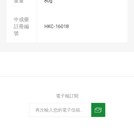
重量
80g
中成藥
註冊編
HKC-16018
號
電子報訂閱