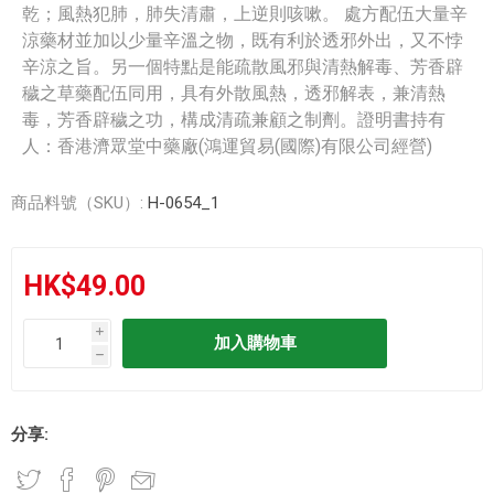
乾；風熱犯肺，肺失清肅，上逆則咳嗽。 處方配伍大量辛
涼藥材並加以少量辛溫之物，既有利於透邪外出，又不悖
辛涼之旨。另一個特點是能疏散風邪與清熱解毒、芳香辟
穢之草藥配伍同用，具有外散風熱，透邪解表，兼清熱
毒，芳香辟穢之功，構成清疏兼顧之制劑。證明書持有
人：香港濟眾堂中藥廠(鴻運貿易(國際)有限公司經營)
商品料號（SKU）:
H-0654_1
HK$49.00
i
h
分享: