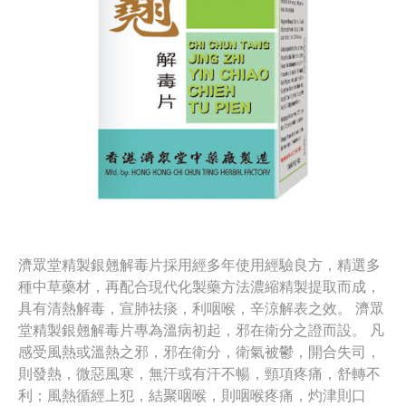
濟眾堂精製銀翹解毒片採用經多年使用經驗良方，精選多
種中草藥材，再配合現代化製藥方法濃縮精製提取而成，
具有清熱解毒，宣肺祛痰，利咽喉，辛涼解表之效。 濟眾
堂精製銀翹解毒片專為溫病初起，邪在衛分之證而設。 凡
感受風熱或溫熱之邪，邪在衛分，衛氣被鬱，開合失司，
則發熱，微惡風寒，無汗或有汗不暢，頸項疼痛，舒轉不
利；風熱循經上犯，結聚咽喉，則咽喉疼痛，灼津則口