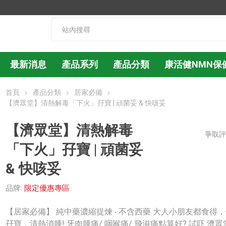
最新消息
產品系列
產品分類
康活健NMN保
首頁
產品分類
居家必備
【濟眾堂】清熱解毒「下火」孖寶 | 頑菌妥 & 快咳妥
【濟眾堂】清熱解毒
爭取
「下火」孖寶 | 頑菌妥
& 快咳妥
品牌:
限定優惠專區
【居家必備】 純中藥濃縮提煉 ‧ 不含西藥 大人小朋友都食得
孖寶，清熱消腫! 牙肉腫痛/ 咽喉痛/ 飛滋痛點算好? 試吓 濟