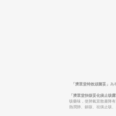
「濟眾堂特效頑菌妥」
為
「濟眾堂快咳妥化痰止咳露
咳藥味，使肺氣宣散肅降有
熱潤肺、鎮咳、祛痰止咳、