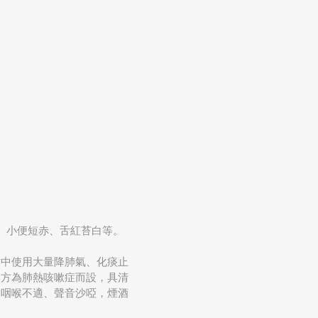
、小便短赤、舌紅苔白等。
方中使用大量降肺氣、化痰止
本方為肺熱咳嗽症而設，具清
、咽喉不適、聲音沙啞，煙酒