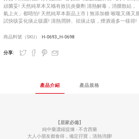
頑菌妥! 天然純草本又喺有效抗炎藥劑 清熱解毒，消腫散結， 
氣上火」都唔怕! 天然純草本新品上市 | 無添加糖 喉嚨又痛又腫
試快咳妥化痰止咳露! 清熱潤肺、祛痰止咳，煙酒過多一樣得!
商品料號（SKU）:
H-0693_H-0698
分享:
產品介紹
產品規格
【居家必備】
純中藥濃縮提煉 ‧ 不含西藥
大人小朋友都食得，備定孖寶，清熱消腫!