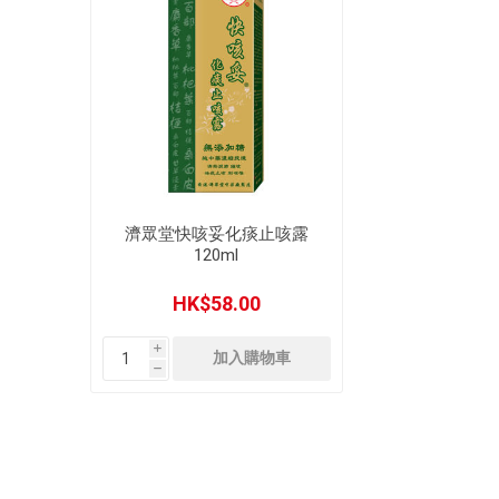
濟眾堂快咳妥化痰止咳露
120ml
HK$58.00
i
h