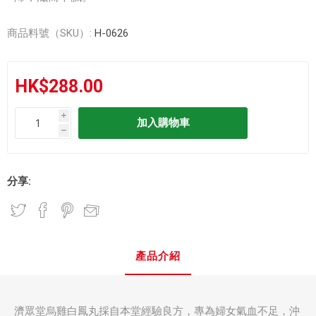
商品料號（SKU）:
H-0626
HK$288.00
i
h
分享:
產品介紹
濟眾堂烏雞白鳳丸採自本堂經驗良方，專為婦女氣血不足，沖