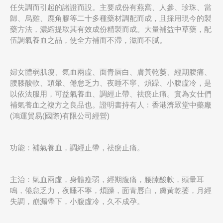
任失調而引起的諸證而設。主要成份有燕窩、人參、珍珠、當
歸、烏雞、鹿角膠等二十多種藥材調配而成，且採用現今的製
藥方法，濃縮提取其有效成份精製而成。大量補益中草藥，配
伍調氣養血之品，使全方補而不滯，滋而不膩。
婦女體弱肌瘦、氣血兩虛、面青唇白、膚黃乾萎、經期腹痛、
腰膝酸軟、頭暈、倦怠乏力、夜睡不寧、煩躁、小腹虛冷，是
以依法服用，可益氣養血、調經止帶、祛瘀止痛。實為女仕們
補氣養血之複方之良品也。證明書持有人﹕香港濟眾堂中藥廠
(鴻運貿易(國際)有限公司經營)
功能：補氣養血，調經止帶，祛瘀止痛。
主治：氣血兩虛，身體瘦弱，經期腹痛，腰膝酸軟，頭暈耳
鳴，倦怠乏力，夜睡不寧，煩躁，面青唇白，膚黃乾萎，月經
失調，崩漏帶下，小腹虛冷，久不成孕。