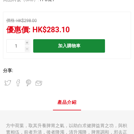
價格:
HK$298.00
優惠價:
HK$283.10
i
h
分享:
產品介紹
方中荷葉，取其升養脾胃之氣，以助白朮健脾益胃之功，與枳
實相伍，前者升清，後者降濁，清升濁降，脾胃調和，邪去正