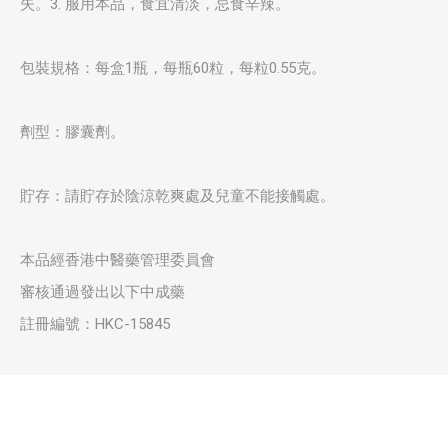
失。3. 服用本品，食宜清淡，忌食辛辣。
包裝規格：每盒1瓶，每瓶60粒，每粒0.55克。
劑型：膠囊劑。
貯存：請貯存於陰涼乾爽處及兒童不能接觸處。
本品經香港中醫藥管理委員會
審核通過發出以下中成藥
註冊編號：HKC-15845