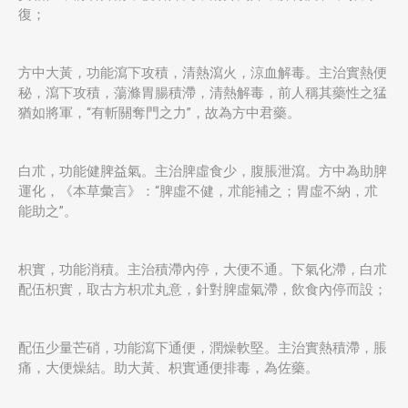
復；
方中大黃，功能瀉下攻積，清熱瀉火，涼血解毒。主治實熱便
秘，瀉下攻積，蕩滌胃腸積滯，清熱解毒，前人稱其藥性之猛
猶如將軍，“有斬關奪門之力”，故為方中君藥。
白朮，功能健脾益氣。主治脾虛食少，腹脹泄瀉。方中為助脾
運化，《本草彙言》：“脾虛不健，朮能補之；胃虛不納，朮
能助之”。
枳實，功能消積。主治積滯內停，大便不通。下氣化滯，白朮
配伍枳實，取古方枳朮丸意，針對脾虛氣滯，飲食內停而設；
配伍少量芒硝，功能瀉下通便，潤燥軟堅。主治實熱積滯，脹
痛，大便燥結。助大黃、枳實通便排毒，為佐藥。