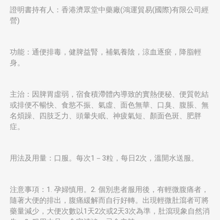
證明書持有人：香港濟眾堂中藥廠(鴻運貿易(國際)有限公司經
營)
功能：通便排毒，健脾益腎，補氣養陰，涼血逐瘀，降脂輕
身。
主治：因脾胃虛弱，宿食積滯體內導致的實熱便秘、便質乾結
或排便不暢快、食慾不振、氣虛、面色無華、口臭、腹脹、無
名煩躁、四肢乏力、頭暈失眠、神疲氣短、顏面色斑、肥胖
症。
用法及用量：口服。每次1－3粒，每日2次，溫開水送服。
注意事項：1. 孕婦慎用。2. 個別患者服用後，有輕微腹痛者，
隨著大便的排出，腹痛緩解而自行好轉。出現輕微肚瀉者可將
藥量減少，大便次數以1天2次或2天3次為準，肚瀉現象自然消