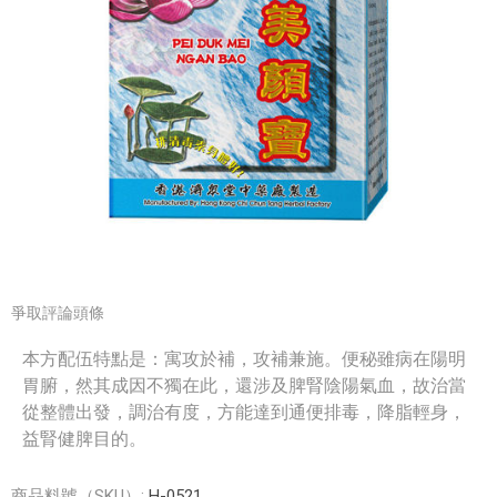
爭取評論頭條
本方配伍特點是：寓攻於補，攻補兼施。便秘雖病在陽明
胃腑，然其成因不獨在此，還涉及脾腎陰陽氣血，故治當
從整體出發，調治有度，方能達到通便排毒，降脂輕身，
益腎健脾目的。
商品料號（SKU）:
H-0521