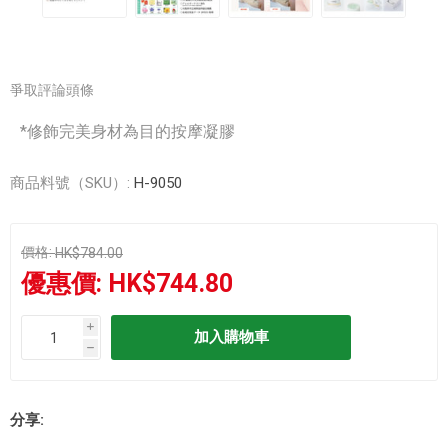
爭取評論頭條
*修飾完美身材為目的按摩凝膠
商品料號（SKU）:
H-9050
價格:
HK$784.00
優惠價:
HK$744.80
i
h
分享: