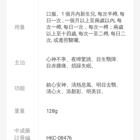
口服。1 個月內新生兒, 每次半樽, 每
日一次 ; 一個月以上至兩歲以內, 每
用量
次一樽, 每日一次，每次一樽；兩歲
以上至十四歲, 每次一至二樽, 每日二
次, 或遵照醫囑。
心神不寧、夜啼驚跳、目生翳障、
主治
目赤腫痛、煩躁失眠。
鎮心安神、清熱息風、明目去翳、
功能
清心火、添顏彩、明美目。
重量
128g
中成藥
註冊編
HKC-08476