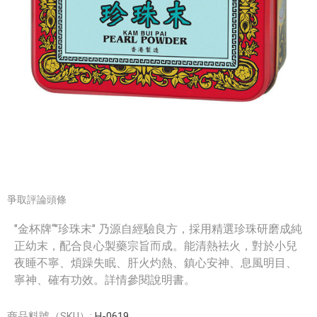
爭取評論頭條
"金杯牌“"珍珠末" 乃源自經驗良方，採用精選珍珠研磨成純
正幼末，配合良心製藥宗旨而成。能清熱袪火，對於小兒
夜睡不寧、煩躁失眠、肝火灼熱、鎮心安神、息風明目、
寧神、確有功效。詳情參閱說明書。
商品料號（SKU）:
H-0619