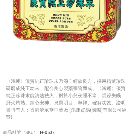
〈鴻運〉優質純正珍珠末乃源自經驗良方，採用精選珍珠
研磨成純正幼末，配合良心製藥宗旨而成。〈鴻運〉優質
純正珍珠末能清熱祛火，對於小兒夜睡不寧、煩躁失眠、
肝火灼熱、鎮心安神、息風明目、寧神、確有功效。證明
書持有人：香港濟眾堂中藥廠 (鴻運貿易(國際)有限公司經
營)
商品料號（SKU）:
H-0507