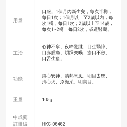
口服。1個月內新生兒，每次半樽，
每日1次；1個月以上至2歲以內，每
用量
次1樽，每日1次；2歲以上至14歲，
每次1~2樽，每日2次，或遵醫囑。
心神不寧、夜啼驚跳、目生翳障、
主治
目赤腫痛、煩躁失眠、瘡口不斂、
口舌生瘡。
鎮心安神、清熱息風、明目去翳、
功能
清心火、添顔采、明美目。
重量
105g
中成藥
註冊編
HKC-08482